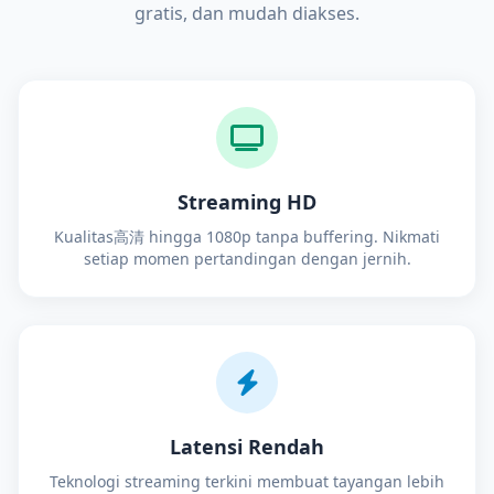
gratis, dan mudah diakses.
Streaming HD
Kualitas高清 hingga 1080p tanpa buffering. Nikmati
setiap momen pertandingan dengan jernih.
Latensi Rendah
Teknologi streaming terkini membuat tayangan lebih