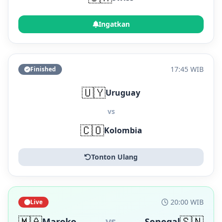
Ingatkan
17:45 WIB
Finished
🇺🇾
Uruguay
vs
🇨🇴
Kolombia
Tonton Ulang
20:00 WIB
Live
🇲🇦
🇸🇳
vs
Maroko
Senegal