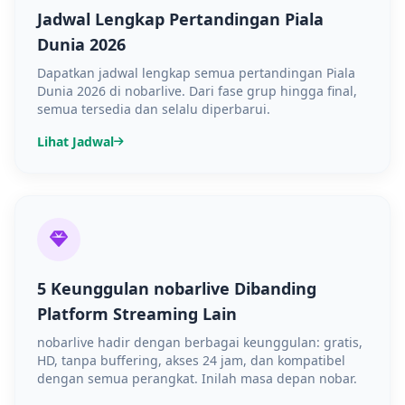
Jadwal Lengkap Pertandingan Piala
Dunia 2026
Dapatkan jadwal lengkap semua pertandingan Piala
Dunia 2026 di nobarlive. Dari fase grup hingga final,
semua tersedia dan selalu diperbarui.
Lihat Jadwal
5 Keunggulan nobarlive Dibanding
Platform Streaming Lain
nobarlive hadir dengan berbagai keunggulan: gratis,
HD, tanpa buffering, akses 24 jam, dan kompatibel
dengan semua perangkat. Inilah masa depan nobar.