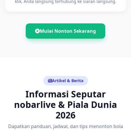
klik, Anda langsung terhubung ke siaran langsung.
Mulai Nonton Sekarang
Artikel & Berita
Informasi Seputar
nobarlive & Piala Dunia
2026
Dapatkan panduan, jadwal, dan tips menonton bola