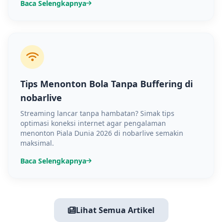
Baca Selengkapnya
Tips Menonton Bola Tanpa Buffering di
nobarlive
Streaming lancar tanpa hambatan? Simak tips
optimasi koneksi internet agar pengalaman
menonton Piala Dunia 2026 di nobarlive semakin
maksimal.
Baca Selengkapnya
Lihat Semua Artikel