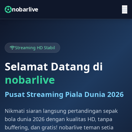
nobarlive
Streaming HD Stabil
Selamat Datang di
nobarlive
Pusat Streaming Piala Dunia 2026
Nikmati siaran langsung pertandingan sepak
bola dunia 2026 dengan kualitas HD, tanpa
buffering, dan gratis! nobarlive teman setia