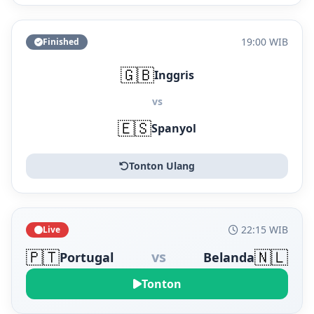
19:00 WIB
Finished
🇬🇧
Inggris
vs
🇪🇸
Spanyol
Tonton Ulang
22:15 WIB
Live
🇵🇹
🇳🇱
vs
Portugal
Belanda
Tonton