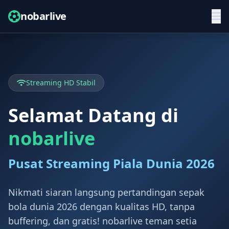
nobarlive
Streaming HD Stabil
Selamat Datang di
nobarlive
Pusat Streaming Piala Dunia 2026
Nikmati siaran langsung pertandingan sepak
bola dunia 2026 dengan kualitas HD, tanpa
buffering, dan gratis! nobarlive teman setia