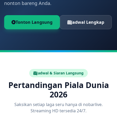
nonton bareng Anda.
Tonton Langsung
Jadwal Lengkap
Jadwal & Siaran Langsung
Pertandingan Piala Dunia
2026
Saksikan setiap laga seru hanya di nobarlive.
Streaming HD tersedia 24/7.