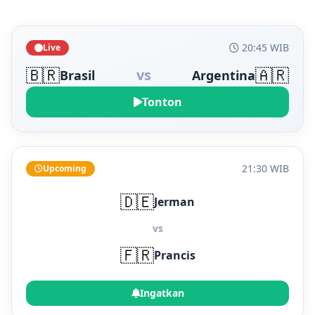
20:45 WIB
Live
🇧🇷
🇦🇷
vs
Brasil
Argentina
Tonton
21:30 WIB
Upcoming
🇩🇪
Jerman
vs
🇫🇷
Prancis
Ingatkan