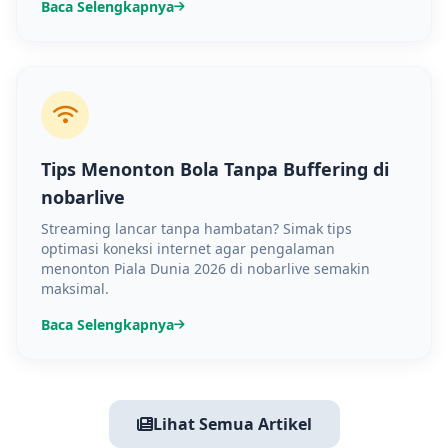
Baca Selengkapnya
Tips Menonton Bola Tanpa Buffering di
nobarlive
Streaming lancar tanpa hambatan? Simak tips
optimasi koneksi internet agar pengalaman
menonton Piala Dunia 2026 di nobarlive semakin
maksimal.
Baca Selengkapnya
Lihat Semua Artikel