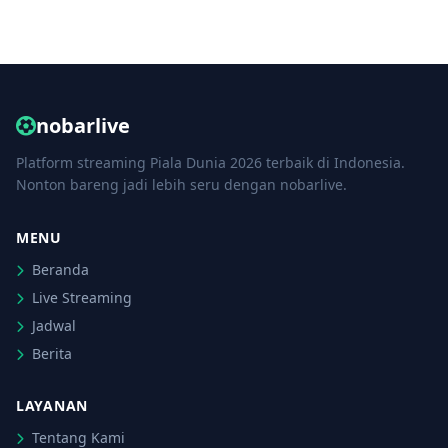
nobarlive
Platform streaming Piala Dunia 2026 terbaik di Indonesia.
Nonton bareng jadi lebih seru dengan nobarlive.
MENU
Beranda
Live Streaming
Jadwal
Berita
LAYANAN
Tentang Kami