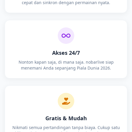
cepat dan sinkron dengan permainan nyata.
Akses 24/7
Nonton kapan saja, di mana saja. nobarlive siap
menemani Anda sepanjang Piala Dunia 2026.
Gratis & Mudah
Nikmati semua pertandingan tanpa biaya. Cukup satu