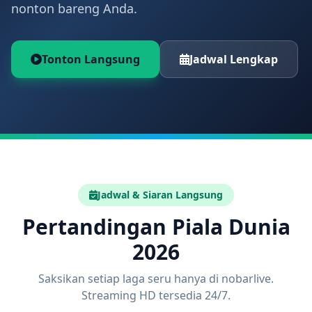
nonton bareng Anda.
Tonton Langsung
Jadwal Lengkap
Jadwal & Siaran Langsung
Pertandingan Piala Dunia
2026
Saksikan setiap laga seru hanya di nobarlive.
Streaming HD tersedia 24/7.