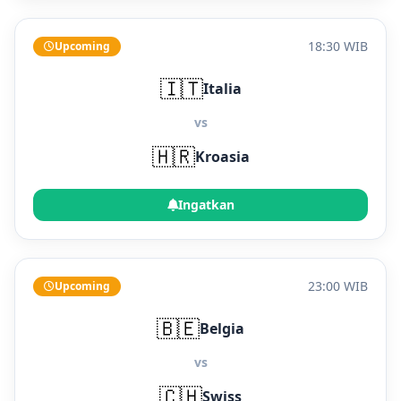
18:30 WIB
Upcoming
🇮🇹
Italia
vs
🇭🇷
Kroasia
Ingatkan
23:00 WIB
Upcoming
🇧🇪
Belgia
vs
🇨🇭
Swiss