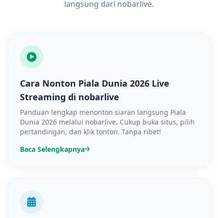
langsung dari nobarlive.
Cara Nonton Piala Dunia 2026 Live
Streaming di nobarlive
Panduan lengkap menonton siaran langsung Piala
Dunia 2026 melalui nobarlive. Cukup buka situs, pilih
pertandingan, dan klik tonton. Tanpa ribet!
Baca Selengkapnya