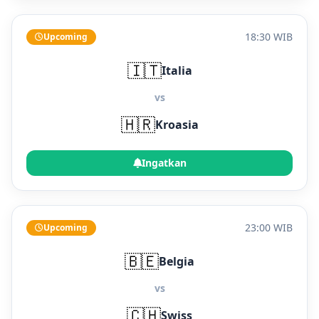
18:30 WIB
Upcoming
🇮🇹
Italia
vs
🇭🇷
Kroasia
Ingatkan
23:00 WIB
Upcoming
🇧🇪
Belgia
vs
🇨🇭
Swiss