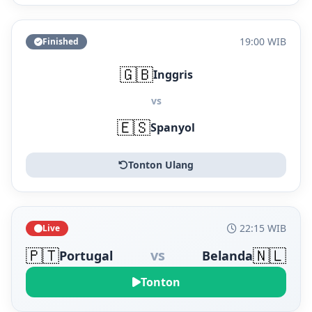
19:00 WIB
Finished
🇬🇧
Inggris
vs
🇪🇸
Spanyol
Tonton Ulang
22:15 WIB
Live
🇵🇹
🇳🇱
vs
Portugal
Belanda
Tonton