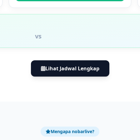
vs
Lihat Jadwal Lengkap
Mengapa nobarlive?