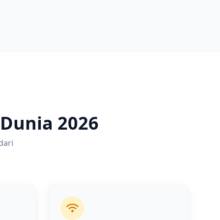
 Dunia 2026
dari