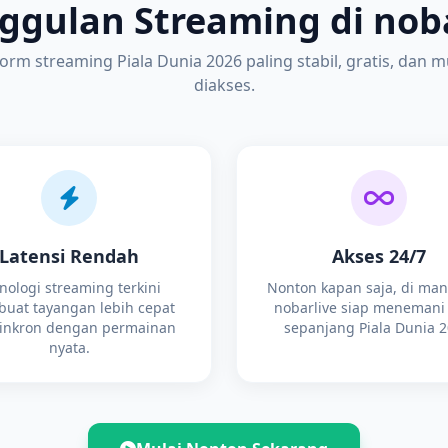
ggulan Streaming di noba
form streaming Piala Dunia 2026 paling stabil, gratis, dan 
diakses.
Latensi Rendah
Akses 24/7
nologi streaming terkini
Nonton kapan saja, di man
uat tayangan lebih cepat
nobarlive siap menemani
sinkron dengan permainan
sepanjang Piala Dunia 2
nyata.