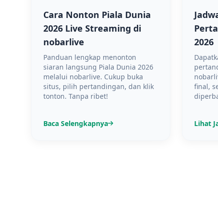
Cara Nonton Piala Dunia
Jadw
2026 Live Streaming di
Perta
nobarlive
2026
Panduan lengkap menonton
Dapatk
siaran langsung Piala Dunia 2026
pertan
melalui nobarlive. Cukup buka
nobarli
situs, pilih pertandingan, dan klik
final, 
tonton. Tanpa ribet!
diperba
Baca Selengkapnya
Lihat 