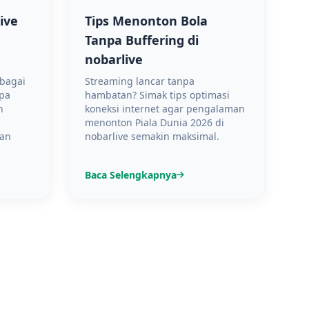
ive
Tips Menonton Bola
Tanpa Buffering di
nobarlive
rbagai
Streaming lancar tanpa
npa
hambatan? Simak tips optimasi
n
koneksi internet agar pengalaman
menonton Piala Dunia 2026 di
pan
nobarlive semakin maksimal.
Baca Selengkapnya