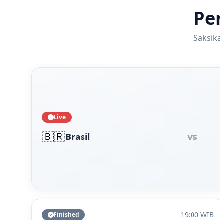
Pe
Saksika
Live
🇧🇷
vs
Brasil
19:00 WIB
Finished