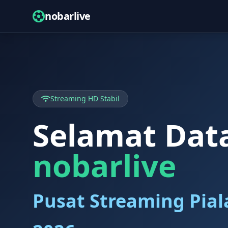
nobarlive
Streaming HD Stabil
Selamat Dat
nobarlive
Pusat Streaming Pial