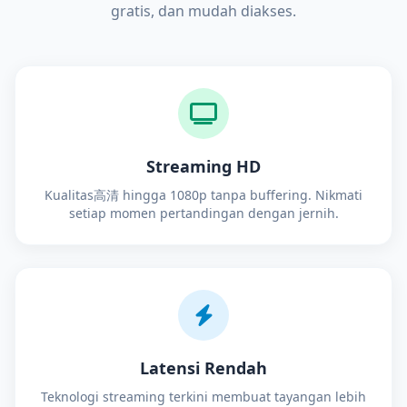
gratis, dan mudah diakses.
Streaming HD
Kualitas高清 hingga 1080p tanpa buffering. Nikmati
setiap momen pertandingan dengan jernih.
Latensi Rendah
Teknologi streaming terkini membuat tayangan lebih