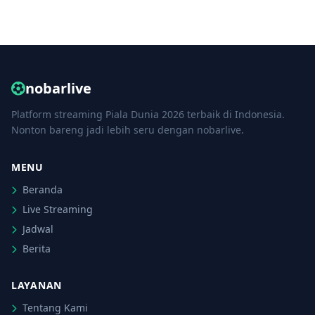
nobarlive
Platform streaming Piala Dunia 2026 terbaik di Indonesia.
Nonton bareng jadi lebih seru dengan nobarlive.
MENU
Beranda
Live Streaming
Jadwal
Berita
LAYANAN
Tentang Kami