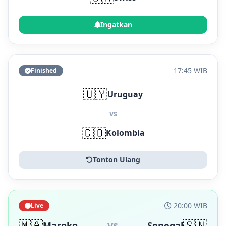
Ingatkan
17:45 WIB
Finished
🇺🇾
Uruguay
vs
🇨🇴
Kolombia
Tonton Ulang
20:00 WIB
Live
🇲🇦
🇸🇳
vs
Maroko
Senegal