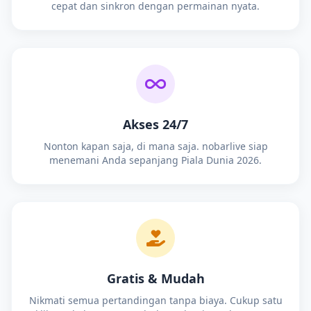
cepat dan sinkron dengan permainan nyata.
Akses 24/7
Nonton kapan saja, di mana saja. nobarlive siap
menemani Anda sepanjang Piala Dunia 2026.
Gratis & Mudah
Nikmati semua pertandingan tanpa biaya. Cukup satu