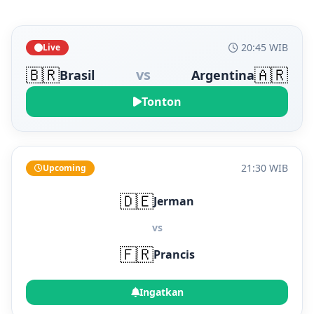
20:45 WIB
Live
🇧🇷
🇦🇷
vs
Brasil
Argentina
Tonton
21:30 WIB
Upcoming
🇩🇪
Jerman
vs
🇫🇷
Prancis
Ingatkan