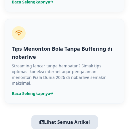
Baca Selengkapnya
Tips Menonton Bola Tanpa Buffering di
nobarlive
Streaming lancar tanpa hambatan? Simak tips
optimasi koneksi internet agar pengalaman
menonton Piala Dunia 2026 di nobarlive semakin
maksimal.
Baca Selengkapnya
Lihat Semua Artikel