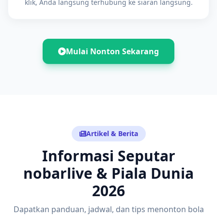
klik, Anda langsung terhubung ke siaran langsung.
Mulai Nonton Sekarang
Artikel & Berita
Informasi Seputar
nobarlive & Piala Dunia
2026
Dapatkan panduan, jadwal, dan tips menonton bola