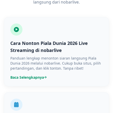
langsung dari nobarlive.
Cara Nonton Piala Dunia 2026 Live
Streaming di nobarlive
Panduan lengkap menonton siaran langsung Piala
Dunia 2026 melalui nobarlive. Cukup buka situs, pilih
pertandingan, dan klik tonton. Tanpa ribet!
Baca Selengkapnya