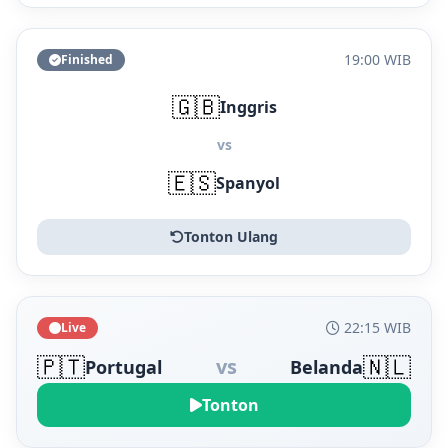
19:00 WIB
Finished
🇬🇧
Inggris
vs
🇪🇸
Spanyol
Tonton Ulang
22:15 WIB
Live
🇵🇹
🇳🇱
vs
Portugal
Belanda
Tonton