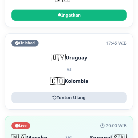
Ingatkan
17:45 WIB
Finished
🇺🇾
Uruguay
vs
🇨🇴
Kolombia
Tonton Ulang
20:00 WIB
Live
🇲🇦
🇸🇳
vs
Maroko
Senegal