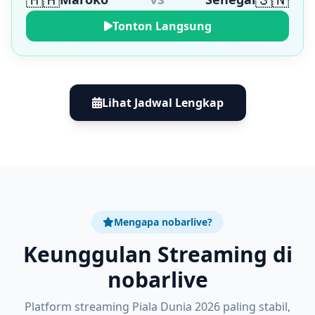
Tonton Langsung
Lihat Jadwal Lengkap
Mengapa nobarlive?
Keunggulan Streaming di
nobarlive
Platform streaming Piala Dunia 2026 paling stabil,