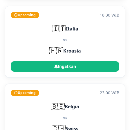
18:30 WIB
Upcoming
🇮🇹
Italia
vs
🇭🇷
Kroasia
Ingatkan
23:00 WIB
Upcoming
🇧🇪
Belgia
vs
🇨🇭
Swiss