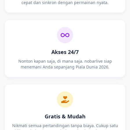
cepat dan sinkron dengan permainan nyata.
Akses 24/7
Nonton kapan saja, di mana saja. nobarlive siap
menemani Anda sepanjang Piala Dunia 2026.
Gratis & Mudah
Nikmati semua pertandingan tanpa biaya. Cukup satu