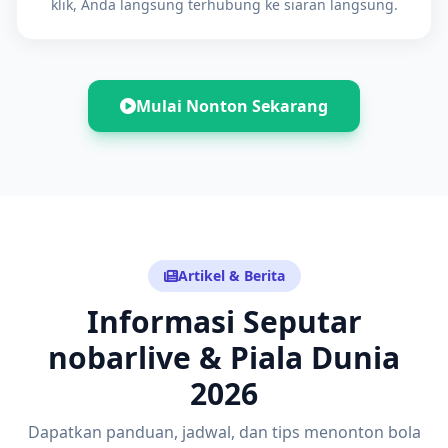
klik, Anda langsung terhubung ke siaran langsung.
Mulai Nonton Sekarang
Artikel & Berita
Informasi Seputar
nobarlive & Piala Dunia
2026
Dapatkan panduan, jadwal, dan tips menonton bola