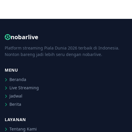
nobarlive
Platform streaming Piala Dunia 2026 terbaik di Indonesia.
Nonton bareng jadi lebih seru dengan nobarlive.
MENU
Beranda
Live Streaming
Jadwal
Berita
LAYANAN
Tentang Kami