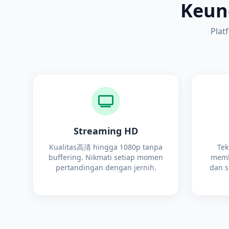
Keun
Plat
Streaming HD
Kualitas高清 hingga 1080p tanpa
Tek
buffering. Nikmati setiap momen
memb
pertandingan dengan jernih.
dan 