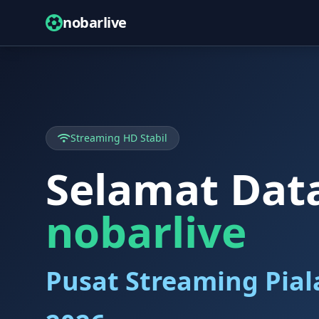
nobarlive
Streaming HD Stabil
Selamat Dat
nobarlive
Pusat Streaming Pial