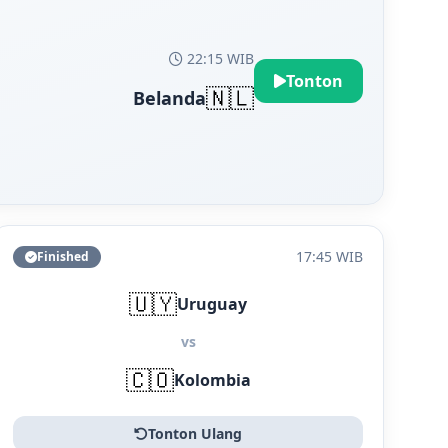
22:15 WIB
Tonton
🇳🇱
Belanda
17:45 WIB
Finished
🇺🇾
Uruguay
vs
🇨🇴
Kolombia
Tonton Ulang