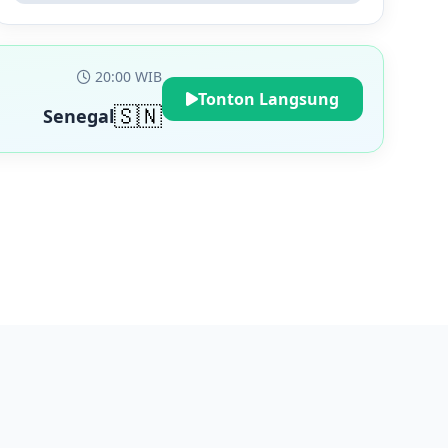
20:00 WIB
Tonton Langsung
🇸🇳
Senegal