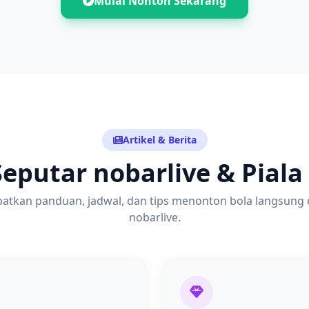
Mulai Nonton Sekarang
Artikel & Berita
Seputar nobarlive & Piala
atkan panduan, jadwal, dan tips menonton bola langsung 
nobarlive.