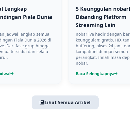
al Lengkap
5 Keunggulan nobarl
ndingan Piala Dunia
Dibanding Platform
Streaming Lain
an jadwal lengkap semua
nobarlive hadir dengan be
dingan Piala Dunia 2026 di
keunggulan: gratis, HD, ta
ve. Dari fase grup hingga
buffering, akses 24 jam, da
semua tersedia dan selalu
kompatibel dengan semua
rui.
perangkat. Inilah masa de
nobar.
Jadwal
Baca Selengkapnya
Lihat Semua Artikel