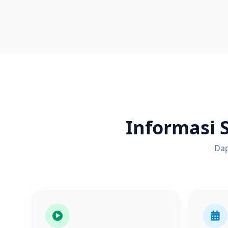
Informasi 
Dap