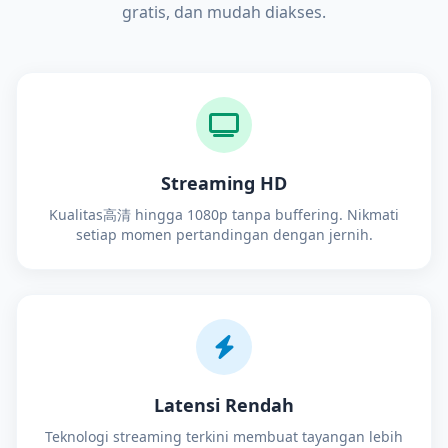
gratis, dan mudah diakses.
Streaming HD
Kualitas高清 hingga 1080p tanpa buffering. Nikmati
setiap momen pertandingan dengan jernih.
Latensi Rendah
Teknologi streaming terkini membuat tayangan lebih