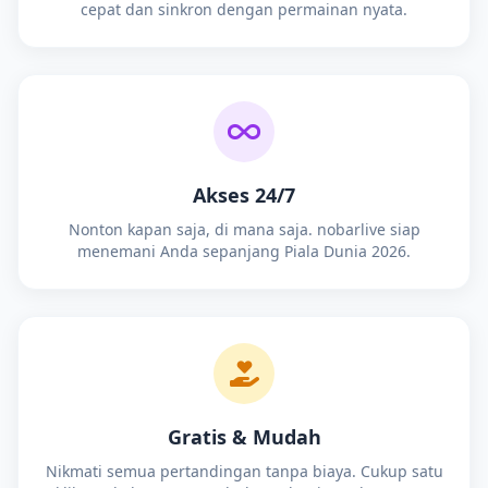
cepat dan sinkron dengan permainan nyata.
Akses 24/7
Nonton kapan saja, di mana saja. nobarlive siap
menemani Anda sepanjang Piala Dunia 2026.
Gratis & Mudah
Nikmati semua pertandingan tanpa biaya. Cukup satu