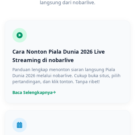
langsung dari nobarlive.
Cara Nonton Piala Dunia 2026 Live
Streaming di nobarlive
Panduan lengkap menonton siaran langsung Piala
Dunia 2026 melalui nobarlive. Cukup buka situs, pilih
pertandingan, dan klik tonton. Tanpa ribet!
Baca Selengkapnya