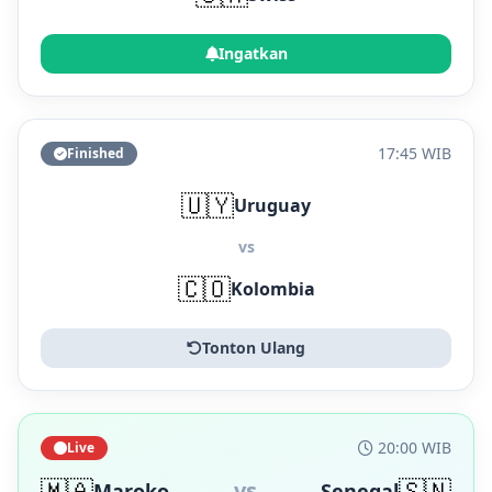
Ingatkan
17:45 WIB
Finished
🇺🇾
Uruguay
vs
🇨🇴
Kolombia
Tonton Ulang
20:00 WIB
Live
🇲🇦
🇸🇳
vs
Maroko
Senegal