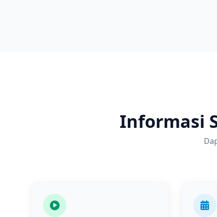
Informasi 
Dap