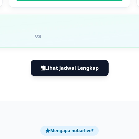
vs
Lihat Jadwal Lengkap
Mengapa nobarlive?