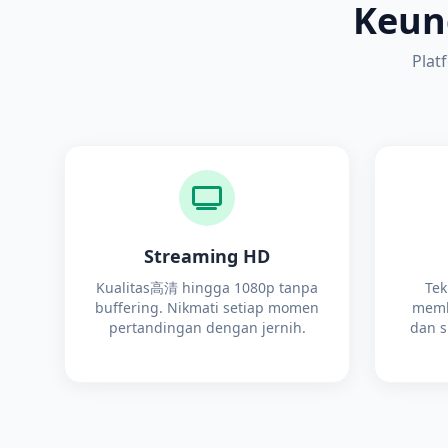
Keun
Plat
Streaming HD
Kualitas高清 hingga 1080p tanpa
Tek
buffering. Nikmati setiap momen
memb
pertandingan dengan jernih.
dan 