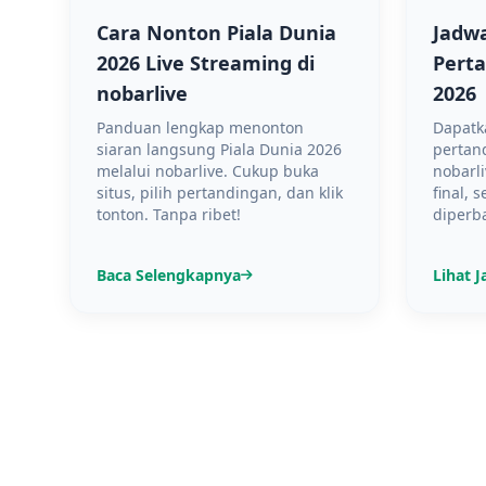
Cara Nonton Piala Dunia
Jadw
2026 Live Streaming di
Perta
nobarlive
2026
Panduan lengkap menonton
Dapatk
siaran langsung Piala Dunia 2026
pertan
melalui nobarlive. Cukup buka
nobarli
situs, pilih pertandingan, dan klik
final, 
tonton. Tanpa ribet!
diperba
Baca Selengkapnya
Lihat 