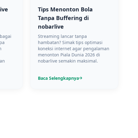
ive
Tips Menonton Bola
Tanpa Buffering di
nobarlive
rbagai
Streaming lancar tanpa
npa
hambatan? Simak tips optimasi
n
koneksi internet agar pengalaman
menonton Piala Dunia 2026 di
pan
nobarlive semakin maksimal.
Baca Selengkapnya