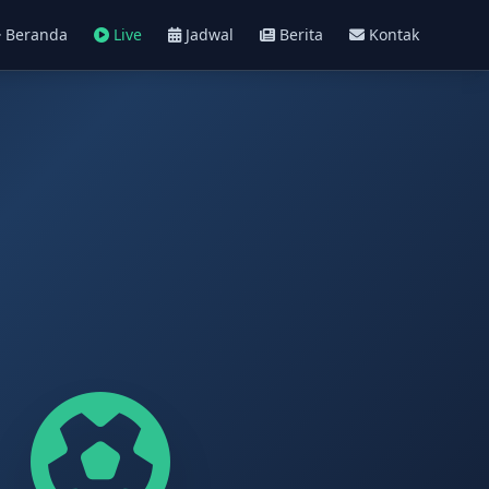
Beranda
Live
Jadwal
Berita
Kontak