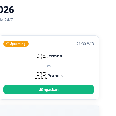
026
ia 24/7.
21:30 WIB
Upcoming
🇩🇪
Jerman
vs
🇫🇷
Prancis
Ingatkan