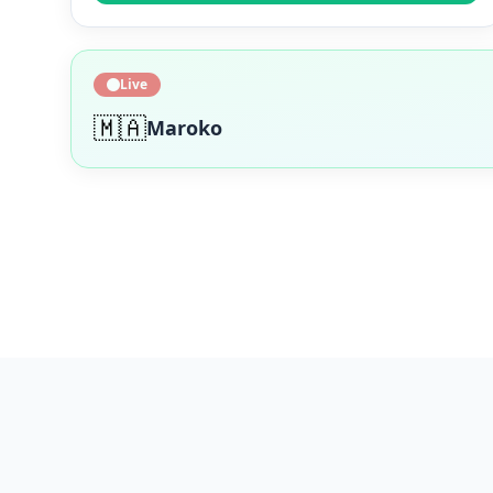
Live
🇲🇦
Maroko