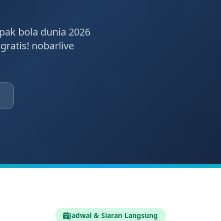
pak bola dunia 2026
gratis! nobarlive
Jadwal & Siaran Langsung