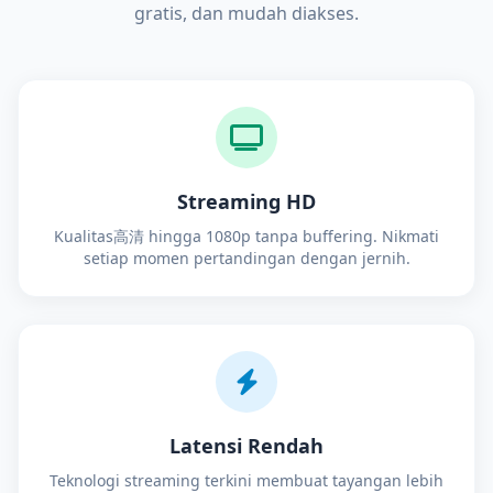
gratis, dan mudah diakses.
Streaming HD
Kualitas高清 hingga 1080p tanpa buffering. Nikmati
setiap momen pertandingan dengan jernih.
Latensi Rendah
Teknologi streaming terkini membuat tayangan lebih