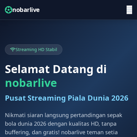
nobarlive
Streaming HD Stabil
Selamat Datang di
nobarlive
Pusat Streaming Piala Dunia 2026
Nikmati siaran langsung pertandingan sepak
bola dunia 2026 dengan kualitas HD, tanpa
buffering, dan gratis! nobarlive teman setia