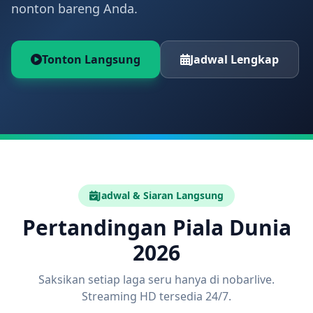
nonton bareng Anda.
Tonton Langsung
Jadwal Lengkap
Jadwal & Siaran Langsung
Pertandingan Piala Dunia
2026
Saksikan setiap laga seru hanya di nobarlive.
Streaming HD tersedia 24/7.