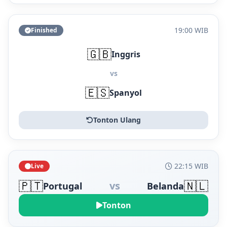
19:00 WIB
Finished
🇬🇧
Inggris
vs
🇪🇸
Spanyol
Tonton Ulang
22:15 WIB
Live
🇵🇹
🇳🇱
vs
Portugal
Belanda
Tonton