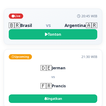
20:45 WIB
Live
🇧🇷
🇦🇷
vs
Brasil
Argentina
Tonton
21:30 WIB
Upcoming
🇩🇪
Jerman
vs
🇫🇷
Prancis
Ingatkan