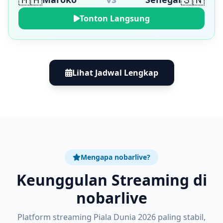
Tonton Langsung
Lihat Jadwal Lengkap
Mengapa nobarlive?
Keunggulan Streaming di
nobarlive
Platform streaming Piala Dunia 2026 paling stabil,