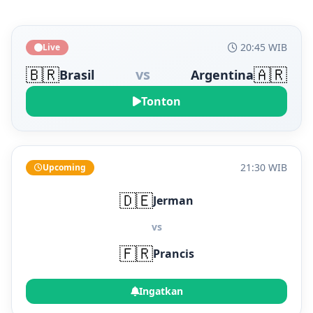
20:45 WIB
Live
🇧🇷
🇦🇷
vs
Brasil
Argentina
Tonton
21:30 WIB
Upcoming
🇩🇪
Jerman
vs
🇫🇷
Prancis
Ingatkan