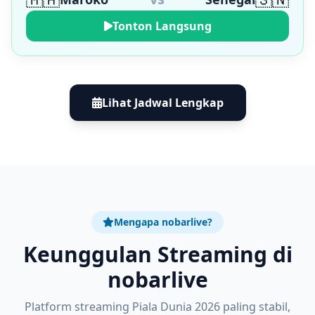
Tonton Langsung
Lihat Jadwal Lengkap
Mengapa nobarlive?
Keunggulan Streaming di
nobarlive
Platform streaming Piala Dunia 2026 paling stabil,