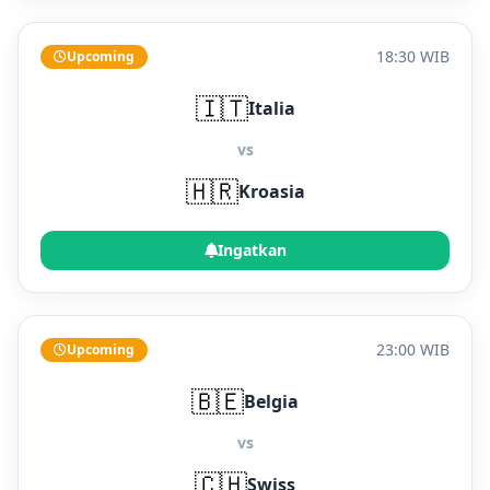
18:30 WIB
Upcoming
🇮🇹
Italia
vs
🇭🇷
Kroasia
Ingatkan
23:00 WIB
Upcoming
🇧🇪
Belgia
vs
🇨🇭
Swiss