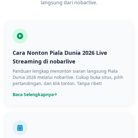
langsung dari nobarlive.
Cara Nonton Piala Dunia 2026 Live
Streaming di nobarlive
Panduan lengkap menonton siaran langsung Piala
Dunia 2026 melalui nobarlive. Cukup buka situs, pilih
pertandingan, dan klik tonton. Tanpa ribet!
Baca Selengkapnya