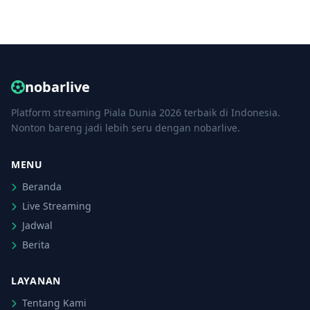
nobarlive
Platform streaming Piala Dunia 2026 terbaik di Indonesia.
Nonton bareng jadi lebih seru dengan nobarlive.
MENU
Beranda
Live Streaming
Jadwal
Berita
LAYANAN
Tentang Kami