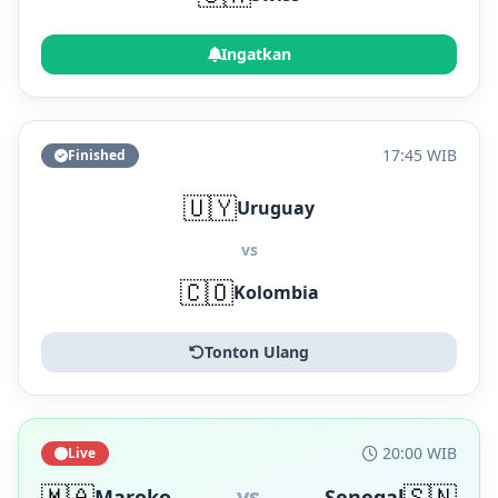
Ingatkan
17:45 WIB
Finished
🇺🇾
Uruguay
vs
🇨🇴
Kolombia
Tonton Ulang
20:00 WIB
Live
🇲🇦
🇸🇳
vs
Maroko
Senegal