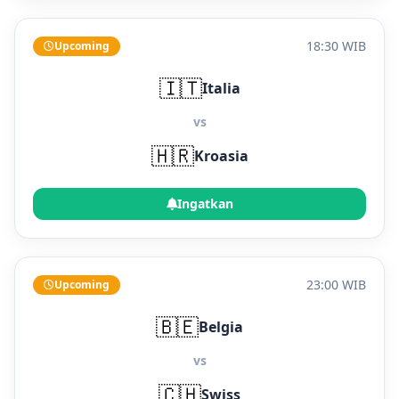
18:30 WIB
Upcoming
🇮🇹
Italia
vs
🇭🇷
Kroasia
Ingatkan
23:00 WIB
Upcoming
🇧🇪
Belgia
vs
🇨🇭
Swiss