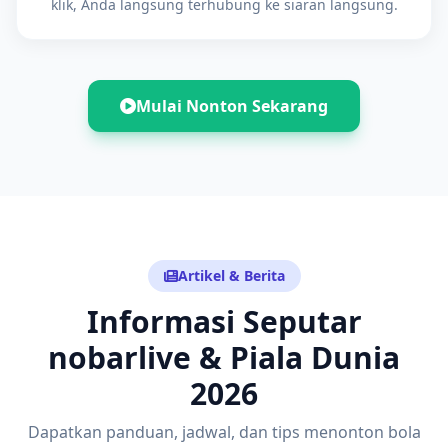
klik, Anda langsung terhubung ke siaran langsung.
Mulai Nonton Sekarang
Artikel & Berita
Informasi Seputar
nobarlive & Piala Dunia
2026
Dapatkan panduan, jadwal, dan tips menonton bola