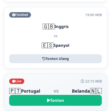
19:00 WIB
Finished
🇬🇧
Inggris
vs
🇪🇸
Spanyol
Tonton Ulang
22:15 WIB
Live
🇵🇹
🇳🇱
vs
Portugal
Belanda
Tonton