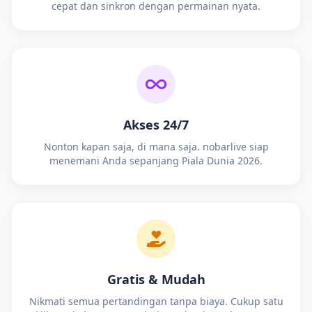
cepat dan sinkron dengan permainan nyata.
Akses 24/7
Nonton kapan saja, di mana saja. nobarlive siap
menemani Anda sepanjang Piala Dunia 2026.
Gratis & Mudah
Nikmati semua pertandingan tanpa biaya. Cukup satu