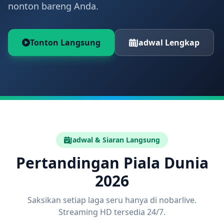
nonton bareng Anda.
Tonton Langsung
Jadwal Lengkap
Jadwal & Siaran Langsung
Pertandingan Piala Dunia
2026
Saksikan setiap laga seru hanya di nobarlive.
Streaming HD tersedia 24/7.