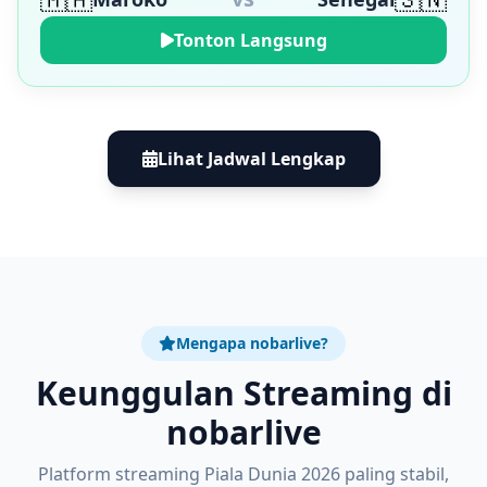
Tonton Langsung
Lihat Jadwal Lengkap
Mengapa nobarlive?
Keunggulan Streaming di
nobarlive
Platform streaming Piala Dunia 2026 paling stabil,