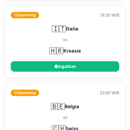
18:30 WIB
Upcoming
🇮🇹
Italia
vs
🇭🇷
Kroasia
Ingatkan
23:00 WIB
Upcoming
🇧🇪
Belgia
vs
🇨🇭
Swiss