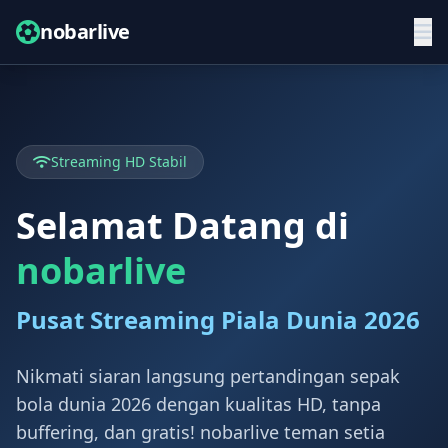
nobarlive
Streaming HD Stabil
Selamat Datang di
nobarlive
Pusat Streaming Piala Dunia 2026
Nikmati siaran langsung pertandingan sepak
bola dunia 2026 dengan kualitas HD, tanpa
buffering, dan gratis! nobarlive teman setia