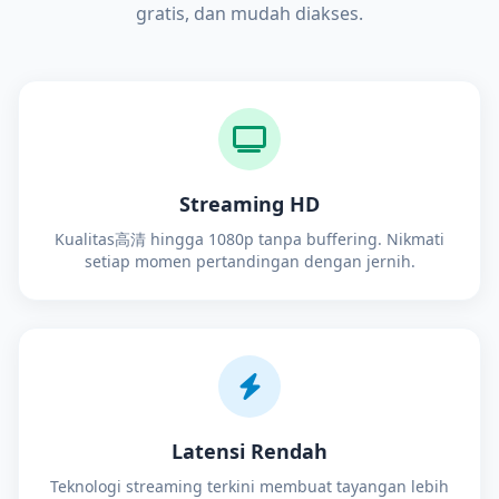
gratis, dan mudah diakses.
Streaming HD
Kualitas高清 hingga 1080p tanpa buffering. Nikmati
setiap momen pertandingan dengan jernih.
Latensi Rendah
Teknologi streaming terkini membuat tayangan lebih