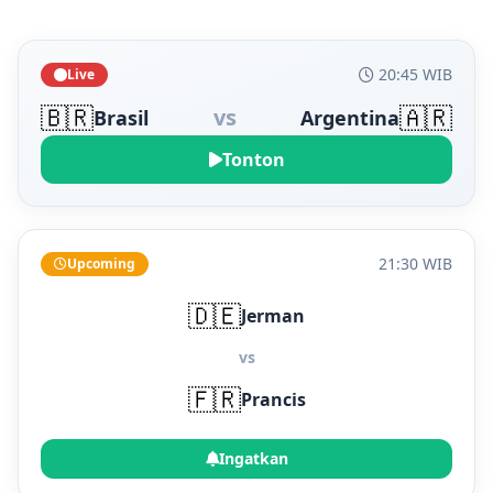
20:45 WIB
Live
🇧🇷
🇦🇷
vs
Brasil
Argentina
Tonton
21:30 WIB
Upcoming
🇩🇪
Jerman
vs
🇫🇷
Prancis
Ingatkan