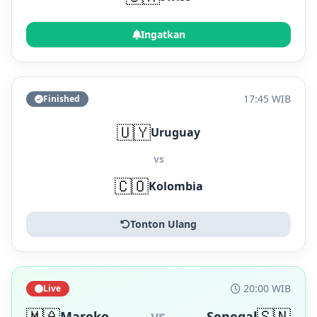
Ingatkan
17:45 WIB
Finished
🇺🇾
Uruguay
vs
🇨🇴
Kolombia
Tonton Ulang
20:00 WIB
Live
🇲🇦
🇸🇳
vs
Maroko
Senegal