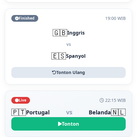
19:00 WIB
Finished
🇬🇧
Inggris
vs
🇪🇸
Spanyol
Tonton Ulang
22:15 WIB
Live
🇵🇹
🇳🇱
vs
Portugal
Belanda
Tonton