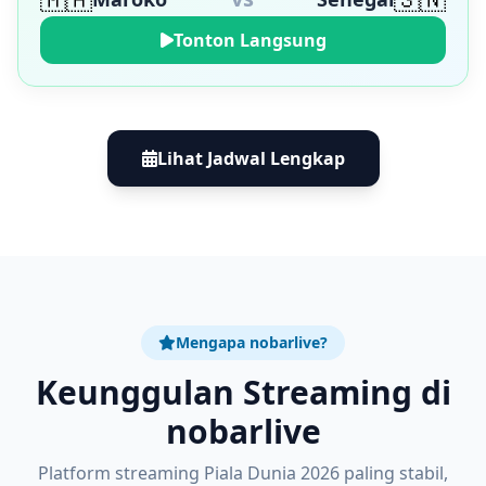
Tonton Langsung
Lihat Jadwal Lengkap
Mengapa nobarlive?
Keunggulan Streaming di
nobarlive
Platform streaming Piala Dunia 2026 paling stabil,