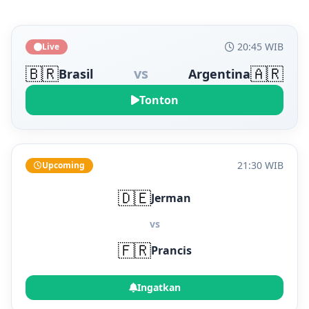
20:45 WIB
Live
🇧🇷
🇦🇷
vs
Brasil
Argentina
Tonton
21:30 WIB
Upcoming
🇩🇪
Jerman
vs
🇫🇷
Prancis
Ingatkan