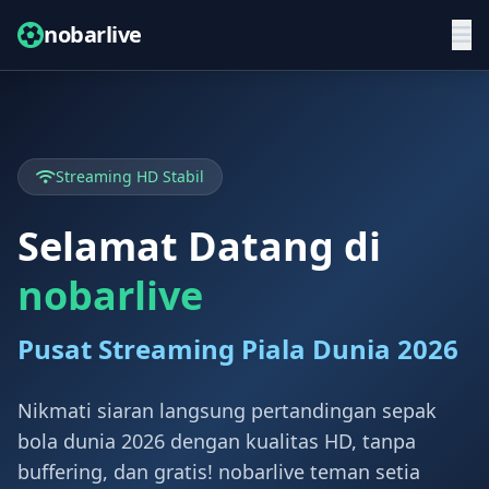
nobarlive
Streaming HD Stabil
Selamat Datang di
nobarlive
Pusat Streaming Piala Dunia 2026
Nikmati siaran langsung pertandingan sepak
bola dunia 2026 dengan kualitas HD, tanpa
buffering, dan gratis! nobarlive teman setia