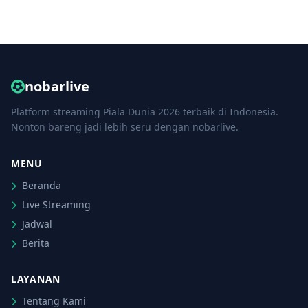
nobarlive
Platform streaming Piala Dunia 2026 terbaik di Indonesia.
Nonton bareng jadi lebih seru dengan nobarlive.
MENU
Beranda
Live Streaming
Jadwal
Berita
LAYANAN
Tentang Kami