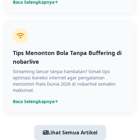
Baca Selengkapnya
Tips Menonton Bola Tanpa Buffering di
nobarlive
Streaming lancar tanpa hambatan? Simak tips
optimasi koneksi internet agar pengalaman
menonton Piala Dunia 2026 di nobarlive semakin
maksimal.
Baca Selengkapnya
Lihat Semua Artikel