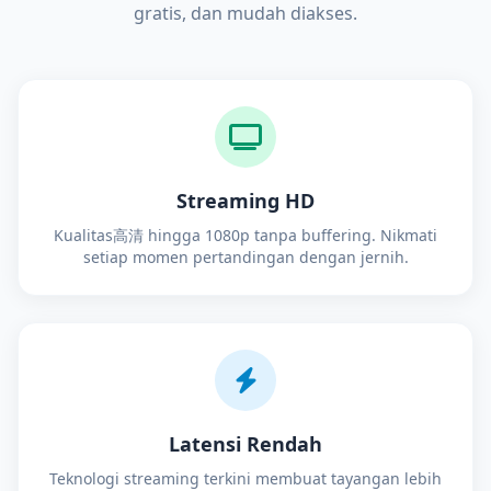
gratis, dan mudah diakses.
Streaming HD
Kualitas高清 hingga 1080p tanpa buffering. Nikmati
setiap momen pertandingan dengan jernih.
Latensi Rendah
Teknologi streaming terkini membuat tayangan lebih