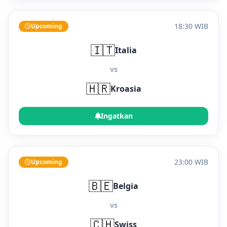
18:30 WIB
Upcoming
🇮🇹
Italia
vs
🇭🇷
Kroasia
Ingatkan
23:00 WIB
Upcoming
🇧🇪
Belgia
vs
🇨🇭
Swiss