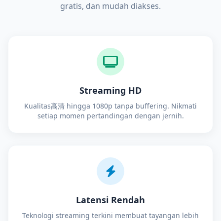
gratis, dan mudah diakses.
Streaming HD
Kualitas高清 hingga 1080p tanpa buffering. Nikmati
setiap momen pertandingan dengan jernih.
Latensi Rendah
Teknologi streaming terkini membuat tayangan lebih