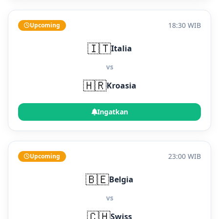
18:30 WIB
Upcoming
🇮🇹
Italia
vs
🇭🇷
Kroasia
Ingatkan
23:00 WIB
Upcoming
🇧🇪
Belgia
vs
🇨🇭
Swiss