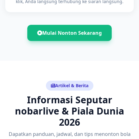
klik, Anda langsung terhubung ke siaran langsung.
Mulai Nonton Sekarang
Artikel & Berita
Informasi Seputar
nobarlive & Piala Dunia
2026
Dapatkan panduan, jadwal, dan tips menonton bola