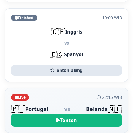
19:00 WIB
Finished
🇬🇧
Inggris
vs
🇪🇸
Spanyol
Tonton Ulang
22:15 WIB
Live
🇵🇹
🇳🇱
vs
Portugal
Belanda
Tonton