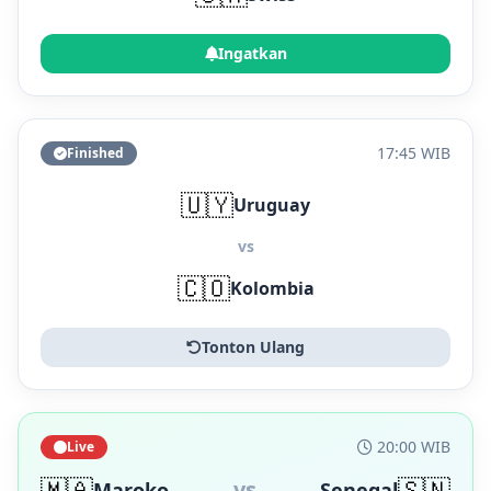
Ingatkan
17:45 WIB
Finished
🇺🇾
Uruguay
vs
🇨🇴
Kolombia
Tonton Ulang
20:00 WIB
Live
🇲🇦
🇸🇳
vs
Maroko
Senegal