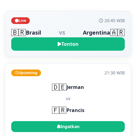
20:45 WIB
Live
🇧🇷
🇦🇷
vs
Brasil
Argentina
Tonton
21:30 WIB
Upcoming
🇩🇪
Jerman
vs
🇫🇷
Prancis
Ingatkan