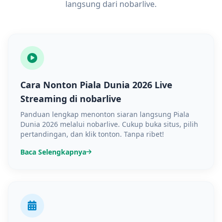
langsung dari nobarlive.
Cara Nonton Piala Dunia 2026 Live
Streaming di nobarlive
Panduan lengkap menonton siaran langsung Piala
Dunia 2026 melalui nobarlive. Cukup buka situs, pilih
pertandingan, dan klik tonton. Tanpa ribet!
Baca Selengkapnya