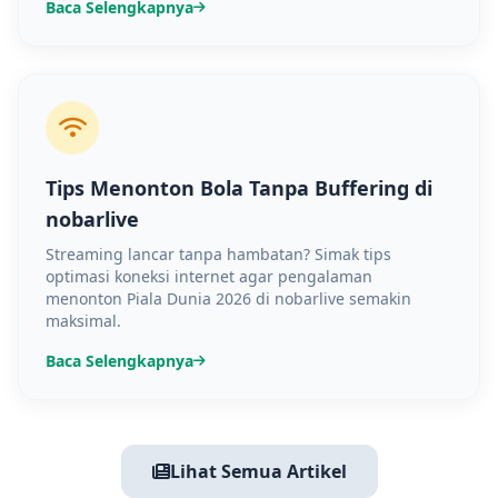
Baca Selengkapnya
Tips Menonton Bola Tanpa Buffering di
nobarlive
Streaming lancar tanpa hambatan? Simak tips
optimasi koneksi internet agar pengalaman
menonton Piala Dunia 2026 di nobarlive semakin
maksimal.
Baca Selengkapnya
Lihat Semua Artikel