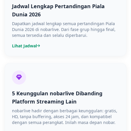
Jadwal Lengkap Pertandingan Piala
Dunia 2026
Dapatkan jadwal lengkap semua pertandingan Piala
Dunia 2026 di nobarlive. Dari fase grup hingga final,
semua tersedia dan selalu diperbarui.
Lihat Jadwal
5 Keunggulan nobarlive Dibanding
Platform Streaming Lain
nobarlive hadir dengan berbagai keunggulan: gratis,
HD, tanpa buffering, akses 24 jam, dan kompatibel
dengan semua perangkat. Inilah masa depan nobar.