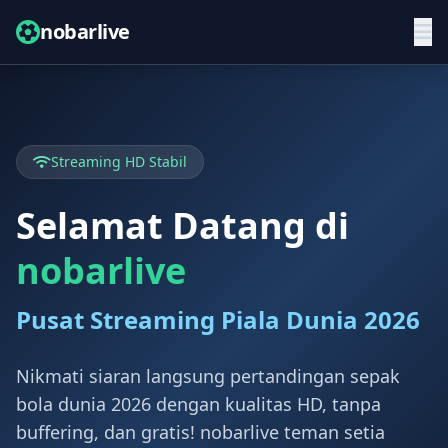
nobarlive
Streaming HD Stabil
Selamat Datang di
nobarlive
Pusat Streaming Piala Dunia 2026
Nikmati siaran langsung pertandingan sepak
bola dunia 2026 dengan kualitas HD, tanpa
buffering, dan gratis! nobarlive teman setia