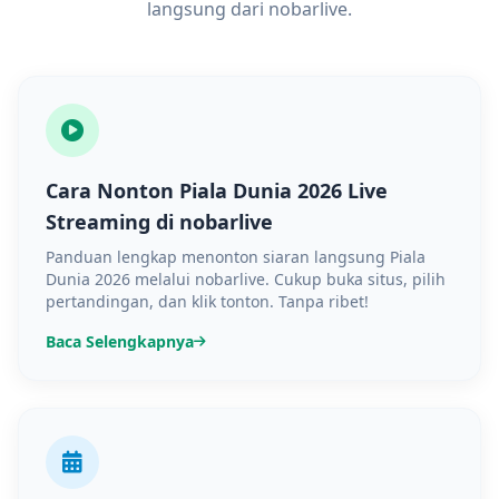
langsung dari nobarlive.
Cara Nonton Piala Dunia 2026 Live
Streaming di nobarlive
Panduan lengkap menonton siaran langsung Piala
Dunia 2026 melalui nobarlive. Cukup buka situs, pilih
pertandingan, dan klik tonton. Tanpa ribet!
Baca Selengkapnya