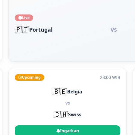
Live
🇵🇹
vs
Portugal
23:00 WIB
Upcoming
🇧🇪
Belgia
vs
🇨🇭
Swiss
Ingatkan