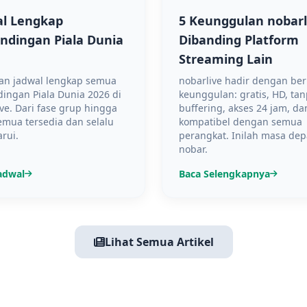
al Lengkap
5 Keunggulan nobarl
ndingan Piala Dunia
Dibanding Platform
Streaming Lain
an jadwal lengkap semua
nobarlive hadir dengan be
dingan Piala Dunia 2026 di
keunggulan: gratis, HD, ta
ve. Dari fase grup hingga
buffering, akses 24 jam, da
semua tersedia dan selalu
kompatibel dengan semua
rui.
perangkat. Inilah masa de
nobar.
Jadwal
Baca Selengkapnya
Lihat Semua Artikel