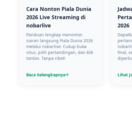
Cara Nonton Piala Dunia
Jadw
2026 Live Streaming di
Perta
nobarlive
2026
Panduan lengkap menonton
Dapatk
siaran langsung Piala Dunia 2026
pertan
melalui nobarlive. Cukup buka
nobarli
situs, pilih pertandingan, dan klik
final, 
tonton. Tanpa ribet!
diperba
Baca Selengkapnya
Lihat 