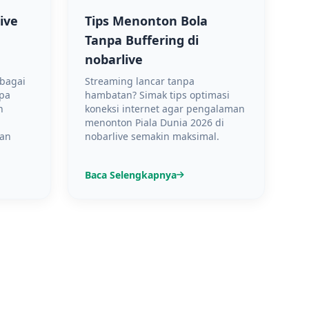
ive
Tips Menonton Bola
Tanpa Buffering di
nobarlive
rbagai
Streaming lancar tanpa
npa
hambatan? Simak tips optimasi
n
koneksi internet agar pengalaman
menonton Piala Dunia 2026 di
pan
nobarlive semakin maksimal.
Baca Selengkapnya