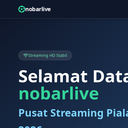
nobarlive
Streaming HD Stabil
Selamat Dat
nobarlive
Pusat Streaming Pial