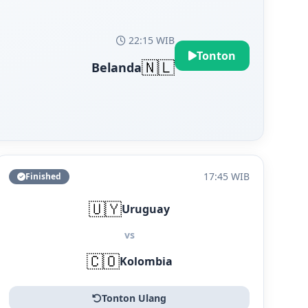
22:15 WIB
Tonton
🇳🇱
Belanda
17:45 WIB
Finished
🇺🇾
Uruguay
vs
🇨🇴
Kolombia
Tonton Ulang