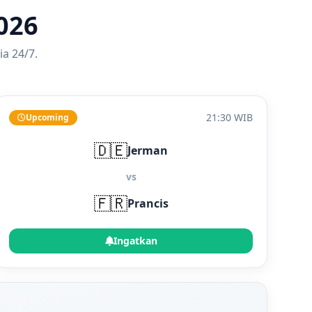
026
ia 24/7.
21:30 WIB
Upcoming
🇩🇪
Jerman
vs
🇫🇷
Prancis
Ingatkan