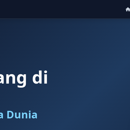
ang di
a Dunia