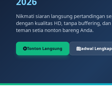
2026
Nikmati siaran langsung pertandingan se
dengan kualitas HD, tanpa buffering, dan 
teman setia nonton bareng Anda.
Tonton Langsung
Jadwal Lengkap