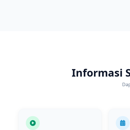
Informasi 
Dap