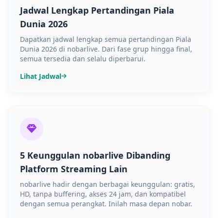
Jadwal Lengkap Pertandingan Piala
Dunia 2026
Dapatkan jadwal lengkap semua pertandingan Piala
Dunia 2026 di nobarlive. Dari fase grup hingga final,
semua tersedia dan selalu diperbarui.
Lihat Jadwal
5 Keunggulan nobarlive Dibanding
Platform Streaming Lain
nobarlive hadir dengan berbagai keunggulan: gratis,
HD, tanpa buffering, akses 24 jam, dan kompatibel
dengan semua perangkat. Inilah masa depan nobar.