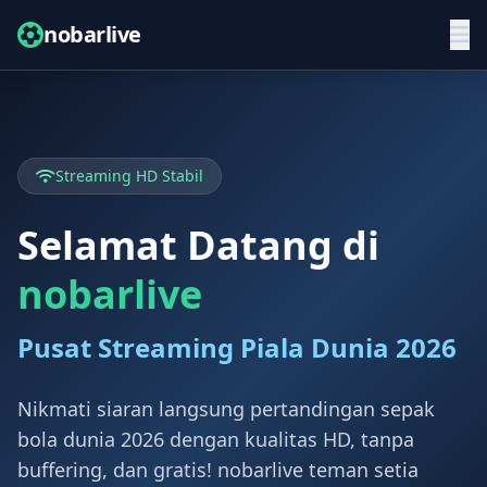
nobarlive
Streaming HD Stabil
Selamat Datang di
nobarlive
Pusat Streaming Piala Dunia 2026
Nikmati siaran langsung pertandingan sepak
bola dunia 2026 dengan kualitas HD, tanpa
buffering, dan gratis! nobarlive teman setia