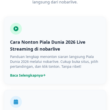
langsung dari nobarlive.
Cara Nonton Piala Dunia 2026 Live
Streaming di nobarlive
Panduan lengkap menonton siaran langsung Piala
Dunia 2026 melalui nobarlive. Cukup buka situs, pilih
pertandingan, dan klik tonton. Tanpa ribet!
Baca Selengkapnya