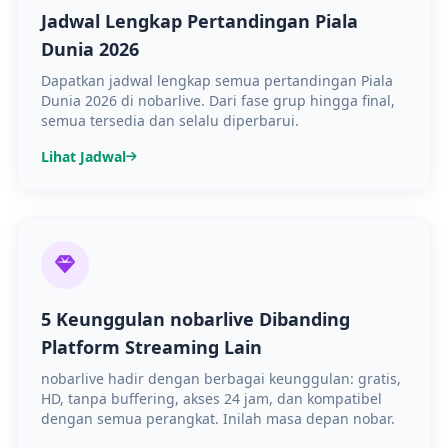
Jadwal Lengkap Pertandingan Piala
Dunia 2026
Dapatkan jadwal lengkap semua pertandingan Piala
Dunia 2026 di nobarlive. Dari fase grup hingga final,
semua tersedia dan selalu diperbarui.
Lihat Jadwal
5 Keunggulan nobarlive Dibanding
Platform Streaming Lain
nobarlive hadir dengan berbagai keunggulan: gratis,
HD, tanpa buffering, akses 24 jam, dan kompatibel
dengan semua perangkat. Inilah masa depan nobar.