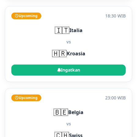
18:30 WIB
Upcoming
🇮🇹
Italia
vs
🇭🇷
Kroasia
Ingatkan
23:00 WIB
Upcoming
🇧🇪
Belgia
vs
🇨🇭
Swiss