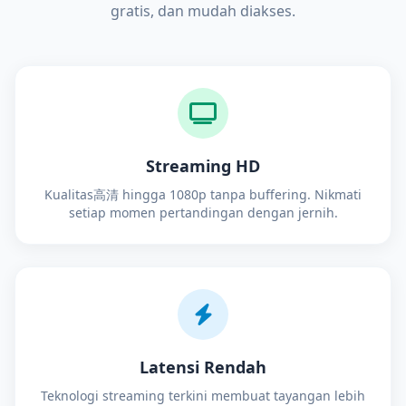
gratis, dan mudah diakses.
Streaming HD
Kualitas高清 hingga 1080p tanpa buffering. Nikmati
setiap momen pertandingan dengan jernih.
Latensi Rendah
Teknologi streaming terkini membuat tayangan lebih