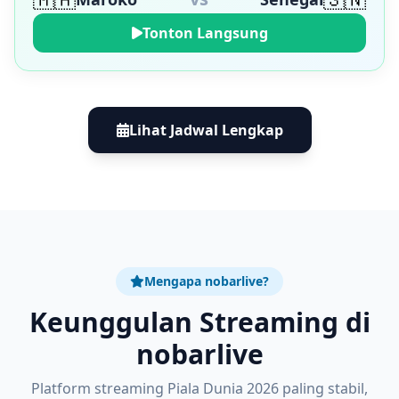
Tonton Langsung
Lihat Jadwal Lengkap
Mengapa nobarlive?
Keunggulan Streaming di
nobarlive
Platform streaming Piala Dunia 2026 paling stabil,