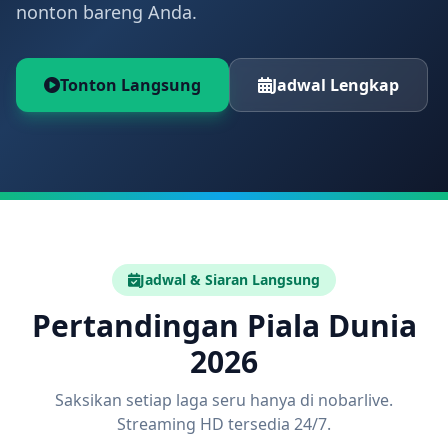
nonton bareng Anda.
Tonton Langsung
Jadwal Lengkap
Jadwal & Siaran Langsung
Pertandingan Piala Dunia
2026
Saksikan setiap laga seru hanya di nobarlive.
Streaming HD tersedia 24/7.