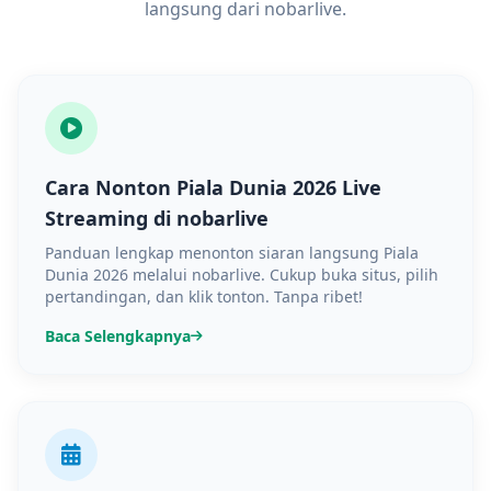
langsung dari nobarlive.
Cara Nonton Piala Dunia 2026 Live
Streaming di nobarlive
Panduan lengkap menonton siaran langsung Piala
Dunia 2026 melalui nobarlive. Cukup buka situs, pilih
pertandingan, dan klik tonton. Tanpa ribet!
Baca Selengkapnya