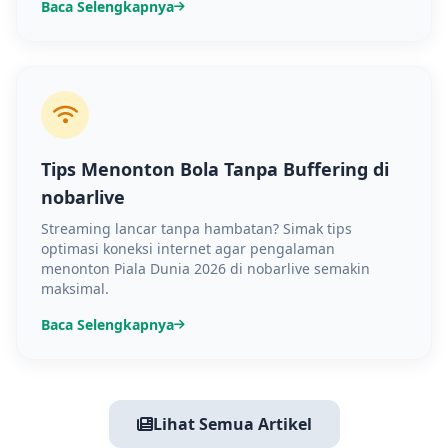
Baca Selengkapnya
Tips Menonton Bola Tanpa Buffering di
nobarlive
Streaming lancar tanpa hambatan? Simak tips
optimasi koneksi internet agar pengalaman
menonton Piala Dunia 2026 di nobarlive semakin
maksimal.
Baca Selengkapnya
Lihat Semua Artikel