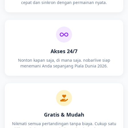
cepat dan sinkron dengan permainan nyata.
Akses 24/7
Nonton kapan saja, di mana saja. nobarlive siap
menemani Anda sepanjang Piala Dunia 2026.
Gratis & Mudah
Nikmati semua pertandingan tanpa biaya. Cukup satu