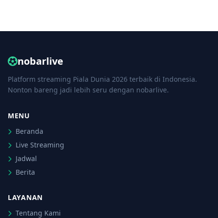
nobarlive
Platform streaming Piala Dunia 2026 terbaik di Indonesia.
Nonton bareng jadi lebih seru dengan nobarlive.
MENU
Beranda
Live Streaming
Jadwal
Berita
LAYANAN
Tentang Kami