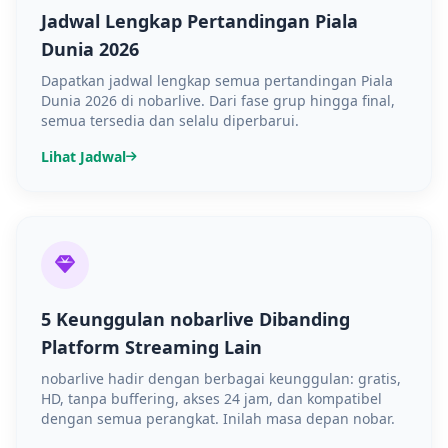
Jadwal Lengkap Pertandingan Piala
Dunia 2026
Dapatkan jadwal lengkap semua pertandingan Piala
Dunia 2026 di nobarlive. Dari fase grup hingga final,
semua tersedia dan selalu diperbarui.
Lihat Jadwal
5 Keunggulan nobarlive Dibanding
Platform Streaming Lain
nobarlive hadir dengan berbagai keunggulan: gratis,
HD, tanpa buffering, akses 24 jam, dan kompatibel
dengan semua perangkat. Inilah masa depan nobar.