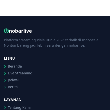
nobarlive
Platform streaming Piala Dunia 2026 terbaik di Indonesia.
Nonton bareng jadi lebih seru dengan nobarlive.
MENU
Beranda
Live Streaming
Jadwal
Berita
LAYANAN
Tentang Kami