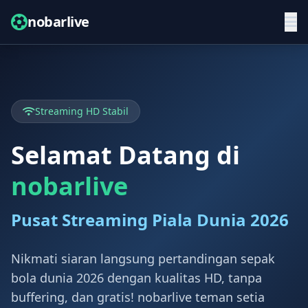
nobarlive
Streaming HD Stabil
Selamat Datang di
nobarlive
Pusat Streaming Piala Dunia 2026
Nikmati siaran langsung pertandingan sepak
bola dunia 2026 dengan kualitas HD, tanpa
buffering, dan gratis! nobarlive teman setia