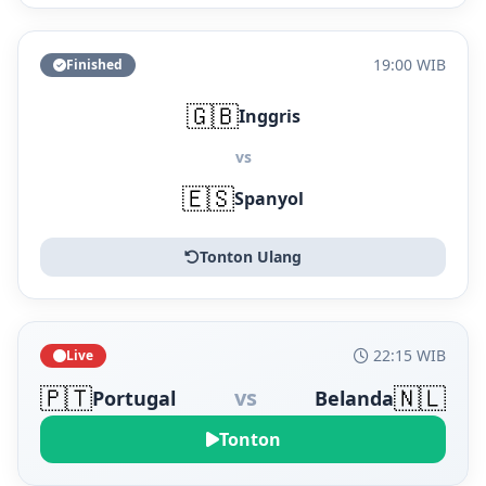
19:00 WIB
Finished
🇬🇧
Inggris
vs
🇪🇸
Spanyol
Tonton Ulang
22:15 WIB
Live
🇵🇹
🇳🇱
vs
Portugal
Belanda
Tonton