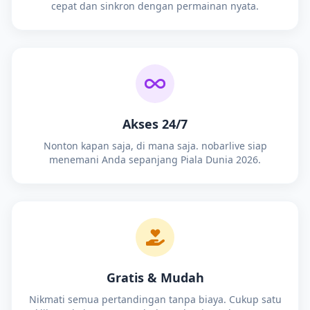
cepat dan sinkron dengan permainan nyata.
Akses 24/7
Nonton kapan saja, di mana saja. nobarlive siap
menemani Anda sepanjang Piala Dunia 2026.
Gratis & Mudah
Nikmati semua pertandingan tanpa biaya. Cukup satu