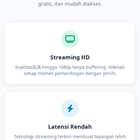
gratis, dan mudah diakses.
Streaming HD
Kualitas高清 hingga 1080p tanpa buffering. Nikmati
setiap momen pertandingan dengan jernih.
Latensi Rendah
Teknologi streaming terkini membuat tayangan lebih