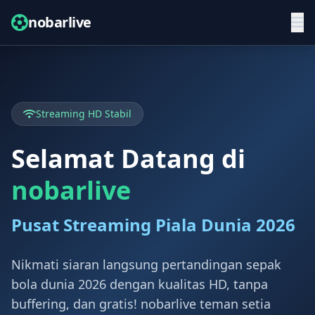
nobarlive
Streaming HD Stabil
Selamat Datang di
nobarlive
Pusat Streaming Piala Dunia 2026
Nikmati siaran langsung pertandingan sepak
bola dunia 2026 dengan kualitas HD, tanpa
buffering, dan gratis! nobarlive teman setia