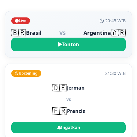
20:45 WIB
Live
🇧🇷
🇦🇷
vs
Brasil
Argentina
Tonton
21:30 WIB
Upcoming
🇩🇪
Jerman
vs
🇫🇷
Prancis
Ingatkan