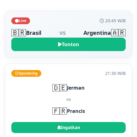
20:45 WIB
Live
🇧🇷
🇦🇷
vs
Brasil
Argentina
Tonton
21:30 WIB
Upcoming
🇩🇪
Jerman
vs
🇫🇷
Prancis
Ingatkan