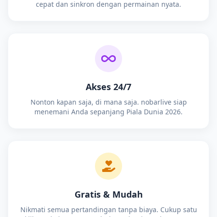
cepat dan sinkron dengan permainan nyata.
Akses 24/7
Nonton kapan saja, di mana saja. nobarlive siap
menemani Anda sepanjang Piala Dunia 2026.
Gratis & Mudah
Nikmati semua pertandingan tanpa biaya. Cukup satu