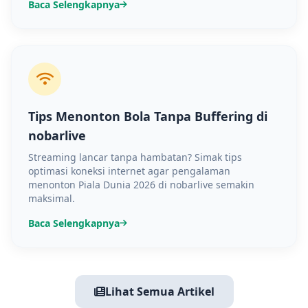
Baca Selengkapnya
Tips Menonton Bola Tanpa Buffering di
nobarlive
Streaming lancar tanpa hambatan? Simak tips
optimasi koneksi internet agar pengalaman
menonton Piala Dunia 2026 di nobarlive semakin
maksimal.
Baca Selengkapnya
Lihat Semua Artikel