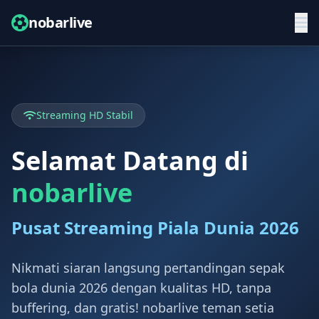
nobarlive
Streaming HD Stabil
Selamat Datang di
nobarlive
Pusat Streaming Piala Dunia 2026
Nikmati siaran langsung pertandingan sepak
bola dunia 2026 dengan kualitas HD, tanpa
buffering, dan gratis! nobarlive teman setia