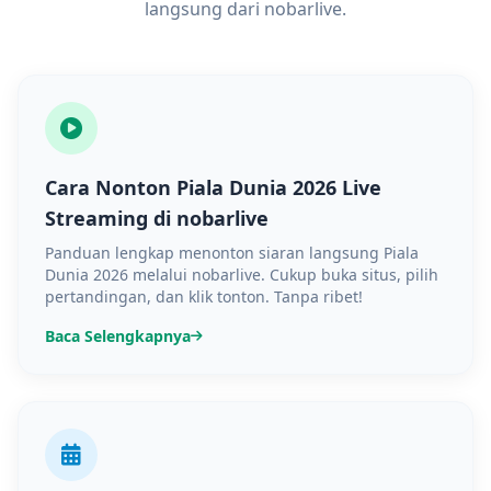
langsung dari nobarlive.
Cara Nonton Piala Dunia 2026 Live
Streaming di nobarlive
Panduan lengkap menonton siaran langsung Piala
Dunia 2026 melalui nobarlive. Cukup buka situs, pilih
pertandingan, dan klik tonton. Tanpa ribet!
Baca Selengkapnya