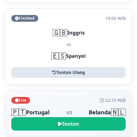
19:00 WIB
Finished
🇬🇧
Inggris
vs
🇪🇸
Spanyol
Tonton Ulang
22:15 WIB
Live
🇵🇹
🇳🇱
vs
Portugal
Belanda
Tonton