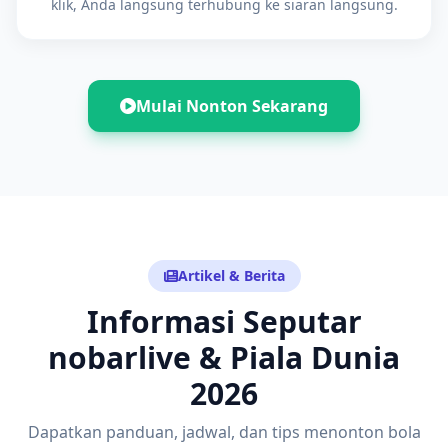
klik, Anda langsung terhubung ke siaran langsung.
Mulai Nonton Sekarang
Artikel & Berita
Informasi Seputar
nobarlive & Piala Dunia
2026
Dapatkan panduan, jadwal, dan tips menonton bola