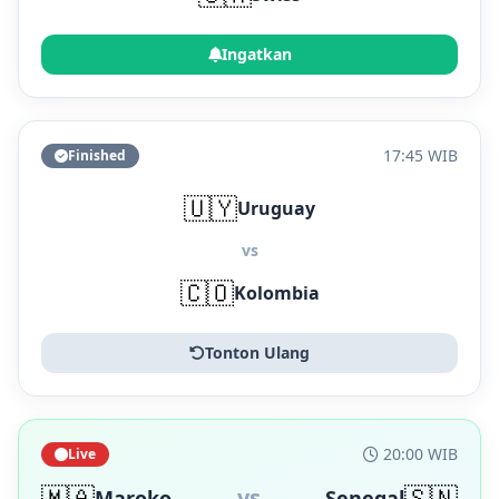
Ingatkan
17:45 WIB
Finished
🇺🇾
Uruguay
vs
🇨🇴
Kolombia
Tonton Ulang
20:00 WIB
Live
🇲🇦
🇸🇳
vs
Maroko
Senegal