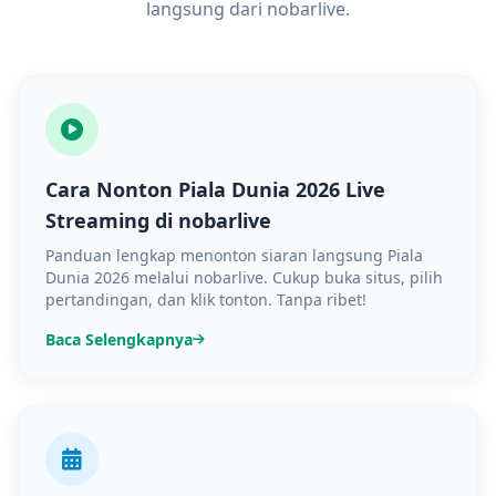
langsung dari nobarlive.
Cara Nonton Piala Dunia 2026 Live
Streaming di nobarlive
Panduan lengkap menonton siaran langsung Piala
Dunia 2026 melalui nobarlive. Cukup buka situs, pilih
pertandingan, dan klik tonton. Tanpa ribet!
Baca Selengkapnya