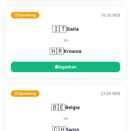
18:30 WIB
Upcoming
🇮🇹
Italia
vs
🇭🇷
Kroasia
Ingatkan
23:00 WIB
Upcoming
🇧🇪
Belgia
vs
🇨🇭
Swiss