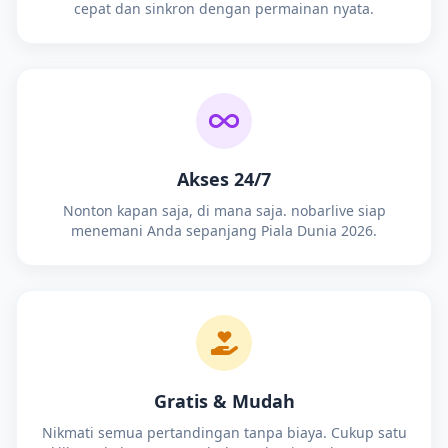
cepat dan sinkron dengan permainan nyata.
Akses 24/7
Nonton kapan saja, di mana saja. nobarlive siap
menemani Anda sepanjang Piala Dunia 2026.
Gratis & Mudah
Nikmati semua pertandingan tanpa biaya. Cukup satu