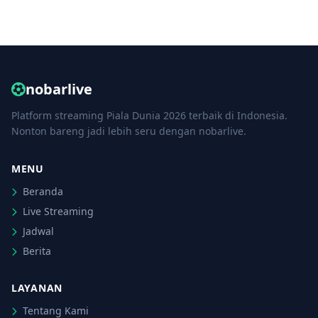
nobarlive
Platform streaming Piala Dunia 2026 terbaik di Indonesia.
Nonton bareng jadi lebih seru dengan nobarlive.
MENU
Beranda
Live Streaming
Jadwal
Berita
LAYANAN
Tentang Kami