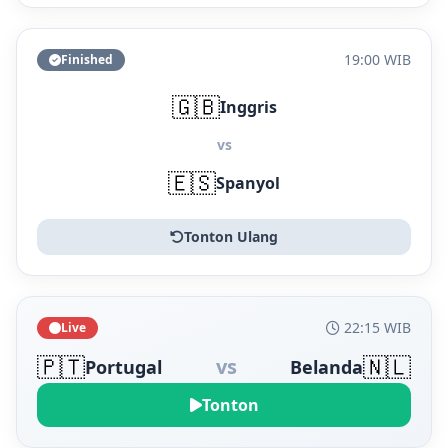
19:00 WIB
Finished
🇬🇧
Inggris
vs
🇪🇸
Spanyol
Tonton Ulang
22:15 WIB
Live
🇵🇹
🇳🇱
vs
Portugal
Belanda
Tonton