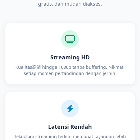
gratis, dan mudah diakses.
Streaming HD
Kualitas高清 hingga 1080p tanpa buffering. Nikmati
setiap momen pertandingan dengan jernih.
Latensi Rendah
Teknologi streaming terkini membuat tayangan lebih