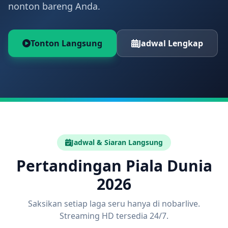
nonton bareng Anda.
Tonton Langsung
Jadwal Lengkap
Jadwal & Siaran Langsung
Pertandingan Piala Dunia
2026
Saksikan setiap laga seru hanya di nobarlive.
Streaming HD tersedia 24/7.