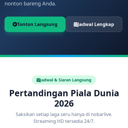
nonton bareng Anda.
Tonton Langsung
Jadwal Lengkap
Jadwal & Siaran Langsung
Pertandingan Piala Dunia
2026
Saksikan setiap laga seru hanya di nobarlive.
Streaming HD tersedia 24/7.