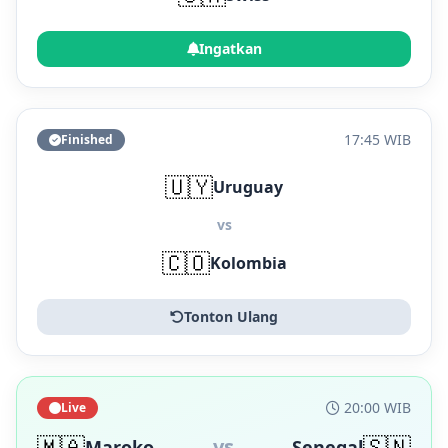
Ingatkan
17:45 WIB
Finished
🇺🇾
Uruguay
vs
🇨🇴
Kolombia
Tonton Ulang
20:00 WIB
Live
🇲🇦
🇸🇳
vs
Maroko
Senegal