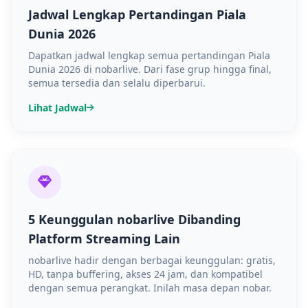
Jadwal Lengkap Pertandingan Piala
Dunia 2026
Dapatkan jadwal lengkap semua pertandingan Piala
Dunia 2026 di nobarlive. Dari fase grup hingga final,
semua tersedia dan selalu diperbarui.
Lihat Jadwal
5 Keunggulan nobarlive Dibanding
Platform Streaming Lain
nobarlive hadir dengan berbagai keunggulan: gratis,
HD, tanpa buffering, akses 24 jam, dan kompatibel
dengan semua perangkat. Inilah masa depan nobar.