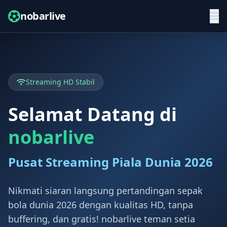
nobarlive
Streaming HD Stabil
Selamat Datang di
nobarlive
Pusat Streaming Piala Dunia 2026
Nikmati siaran langsung pertandingan sepak
bola dunia 2026 dengan kualitas HD, tanpa
buffering, dan gratis! nobarlive teman setia