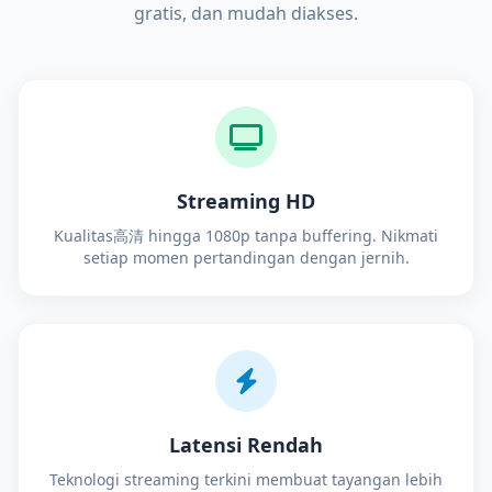
gratis, dan mudah diakses.
Streaming HD
Kualitas高清 hingga 1080p tanpa buffering. Nikmati
setiap momen pertandingan dengan jernih.
Latensi Rendah
Teknologi streaming terkini membuat tayangan lebih