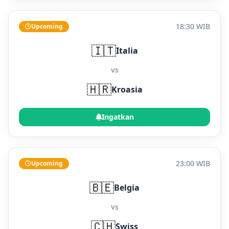
18:30 WIB
Upcoming
🇮🇹
Italia
vs
🇭🇷
Kroasia
Ingatkan
23:00 WIB
Upcoming
🇧🇪
Belgia
vs
🇨🇭
Swiss