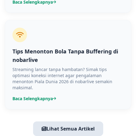
Baca Selengkapnya
Tips Menonton Bola Tanpa Buffering di
nobarlive
Streaming lancar tanpa hambatan? Simak tips
optimasi koneksi internet agar pengalaman
menonton Piala Dunia 2026 di nobarlive semakin
maksimal.
Baca Selengkapnya
Lihat Semua Artikel