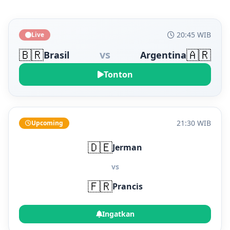
20:45 WIB
Live
🇧🇷
🇦🇷
vs
Brasil
Argentina
Tonton
21:30 WIB
Upcoming
🇩🇪
Jerman
vs
🇫🇷
Prancis
Ingatkan