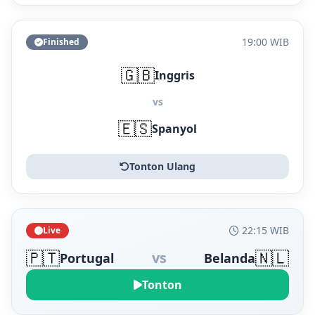
19:00 WIB
Finished
🇬🇧
Inggris
vs
🇪🇸
Spanyol
Tonton Ulang
22:15 WIB
Live
🇵🇹
🇳🇱
vs
Portugal
Belanda
Tonton