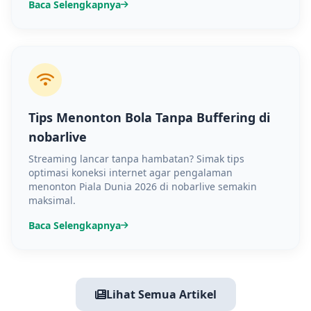
Baca Selengkapnya
Tips Menonton Bola Tanpa Buffering di
nobarlive
Streaming lancar tanpa hambatan? Simak tips
optimasi koneksi internet agar pengalaman
menonton Piala Dunia 2026 di nobarlive semakin
maksimal.
Baca Selengkapnya
Lihat Semua Artikel