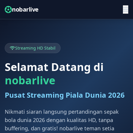
nobarlive
Streaming HD Stabil
Selamat Datang di
nobarlive
Pusat Streaming Piala Dunia 2026
Nikmati siaran langsung pertandingan sepak
bola dunia 2026 dengan kualitas HD, tanpa
buffering, dan gratis! nobarlive teman setia