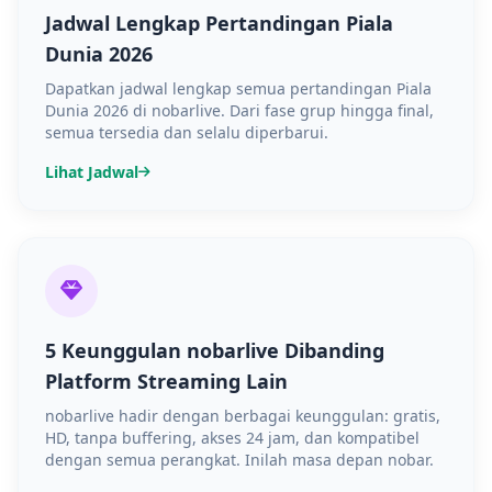
Jadwal Lengkap Pertandingan Piala
Dunia 2026
Dapatkan jadwal lengkap semua pertandingan Piala
Dunia 2026 di nobarlive. Dari fase grup hingga final,
semua tersedia dan selalu diperbarui.
Lihat Jadwal
5 Keunggulan nobarlive Dibanding
Platform Streaming Lain
nobarlive hadir dengan berbagai keunggulan: gratis,
HD, tanpa buffering, akses 24 jam, dan kompatibel
dengan semua perangkat. Inilah masa depan nobar.