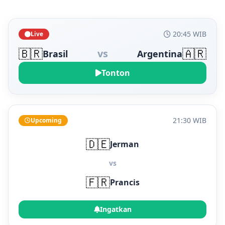
20:45 WIB
Live
🇧🇷
🇦🇷
vs
Brasil
Argentina
Tonton
21:30 WIB
Upcoming
🇩🇪
Jerman
vs
🇫🇷
Prancis
Ingatkan