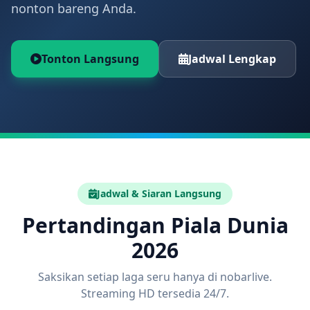
nonton bareng Anda.
Tonton Langsung
Jadwal Lengkap
Jadwal & Siaran Langsung
Pertandingan Piala Dunia
2026
Saksikan setiap laga seru hanya di nobarlive.
Streaming HD tersedia 24/7.