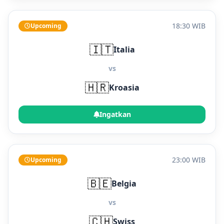
18:30 WIB
Upcoming
🇮🇹
Italia
vs
🇭🇷
Kroasia
Ingatkan
23:00 WIB
Upcoming
🇧🇪
Belgia
vs
🇨🇭
Swiss