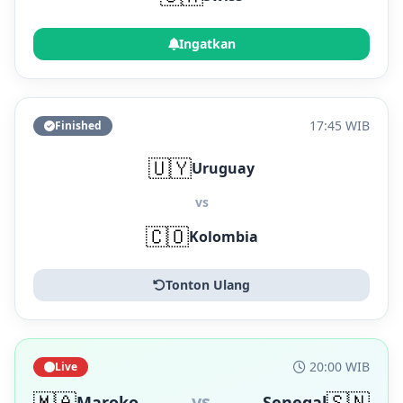
Ingatkan
17:45 WIB
Finished
🇺🇾
Uruguay
vs
🇨🇴
Kolombia
Tonton Ulang
20:00 WIB
Live
🇲🇦
🇸🇳
vs
Maroko
Senegal