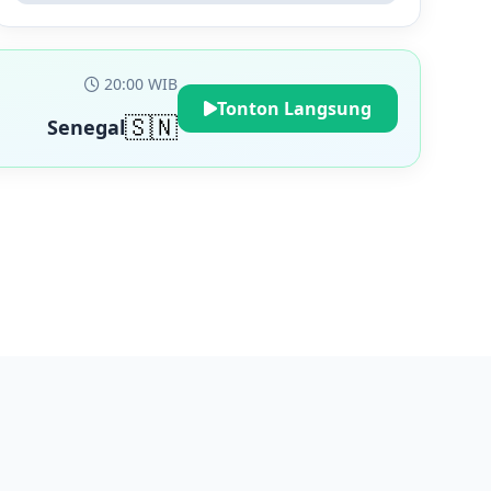
20:00 WIB
Tonton Langsung
🇸🇳
Senegal