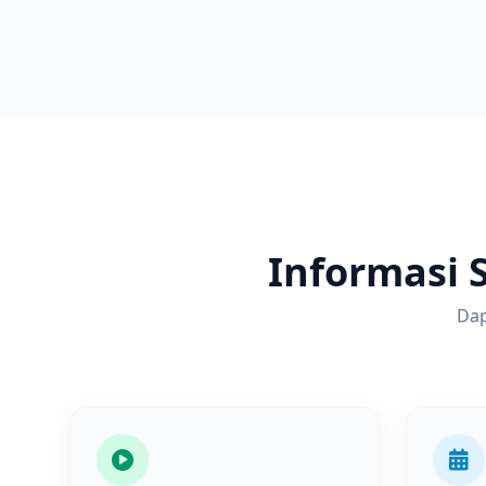
Informasi 
Dap