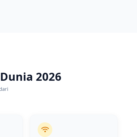
 Dunia 2026
dari