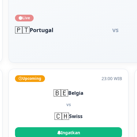
Live
🇵🇹
vs
Portugal
23:00 WIB
Upcoming
🇧🇪
Belgia
vs
🇨🇭
Swiss
Ingatkan