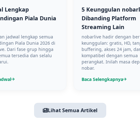
al Lengkap
5 Keunggulan nobarl
ndingan Piala Dunia
Dibanding Platform
Streaming Lain
an jadwal lengkap semua
nobarlive hadir dengan be
dingan Piala Dunia 2026 di
keunggulan: gratis, HD, ta
ve. Dari fase grup hingga
buffering, akses 24 jam, da
semua tersedia dan selalu
kompatibel dengan semua
rui.
perangkat. Inilah masa de
nobar.
Jadwal
Baca Selengkapnya
Lihat Semua Artikel