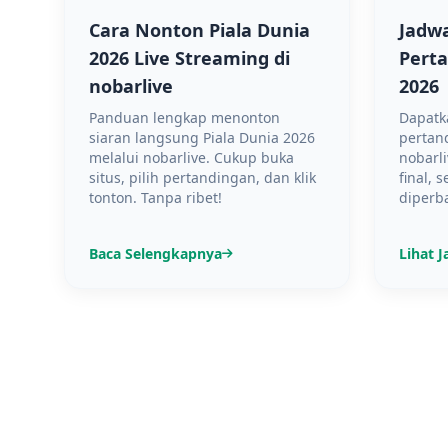
Cara Nonton Piala Dunia
Jadw
2026 Live Streaming di
Perta
nobarlive
2026
Panduan lengkap menonton
Dapatk
siaran langsung Piala Dunia 2026
pertan
melalui nobarlive. Cukup buka
nobarli
situs, pilih pertandingan, dan klik
final, 
tonton. Tanpa ribet!
diperba
Baca Selengkapnya
Lihat 