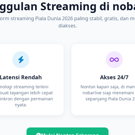
ggulan Streaming di noba
form streaming Piala Dunia 2026 paling stabil, gratis, dan 
diakses.
Latensi Rendah
Akses 24/7
nologi streaming terkini
Nonton kapan saja, di man
uat tayangan lebih cepat
nobarlive siap menemani
sinkron dengan permainan
sepanjang Piala Dunia 2
nyata.