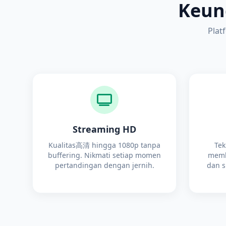
Keun
Plat
Streaming HD
Kualitas高清 hingga 1080p tanpa
Tek
buffering. Nikmati setiap momen
memb
pertandingan dengan jernih.
dan 