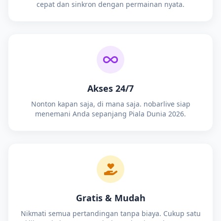
cepat dan sinkron dengan permainan nyata.
Akses 24/7
Nonton kapan saja, di mana saja. nobarlive siap
menemani Anda sepanjang Piala Dunia 2026.
Gratis & Mudah
Nikmati semua pertandingan tanpa biaya. Cukup satu