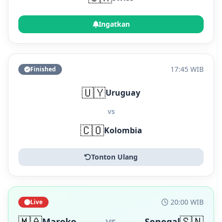
Ingatkan
17:45 WIB
Finished
🇺🇾
Uruguay
vs
🇨🇴
Kolombia
Tonton Ulang
20:00 WIB
Live
🇲🇦
🇸🇳
vs
Maroko
Senegal