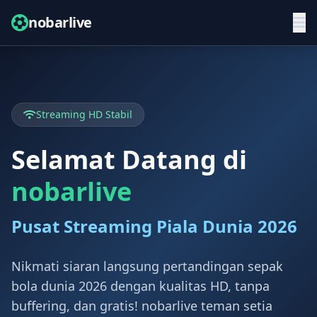
nobarlive
Streaming HD Stabil
Selamat Datang di
nobarlive
Pusat Streaming Piala Dunia 2026
Nikmati siaran langsung pertandingan sepak
bola dunia 2026 dengan kualitas HD, tanpa
buffering, dan gratis! nobarlive teman setia