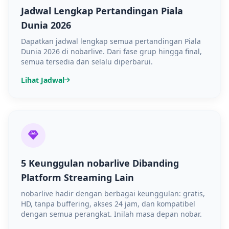
Jadwal Lengkap Pertandingan Piala
Dunia 2026
Dapatkan jadwal lengkap semua pertandingan Piala
Dunia 2026 di nobarlive. Dari fase grup hingga final,
semua tersedia dan selalu diperbarui.
Lihat Jadwal
5 Keunggulan nobarlive Dibanding
Platform Streaming Lain
nobarlive hadir dengan berbagai keunggulan: gratis,
HD, tanpa buffering, akses 24 jam, dan kompatibel
dengan semua perangkat. Inilah masa depan nobar.