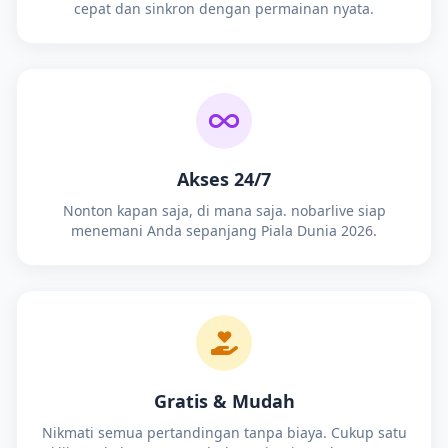
cepat dan sinkron dengan permainan nyata.
Akses 24/7
Nonton kapan saja, di mana saja. nobarlive siap
menemani Anda sepanjang Piala Dunia 2026.
Gratis & Mudah
Nikmati semua pertandingan tanpa biaya. Cukup satu