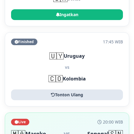
Ingatkan
17:45 WIB
Finished
🇺🇾
Uruguay
vs
🇨🇴
Kolombia
Tonton Ulang
20:00 WIB
Live
🇲🇦
🇸🇳
vs
Maroko
Senegal