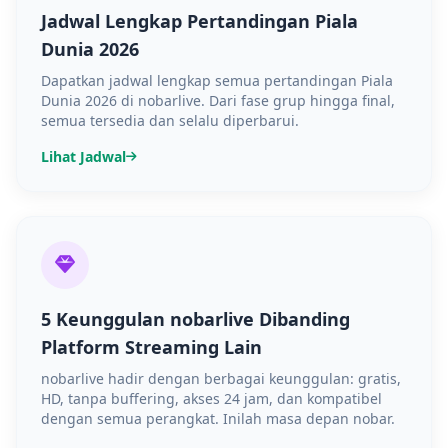
Jadwal Lengkap Pertandingan Piala
Dunia 2026
Dapatkan jadwal lengkap semua pertandingan Piala
Dunia 2026 di nobarlive. Dari fase grup hingga final,
semua tersedia dan selalu diperbarui.
Lihat Jadwal
5 Keunggulan nobarlive Dibanding
Platform Streaming Lain
nobarlive hadir dengan berbagai keunggulan: gratis,
HD, tanpa buffering, akses 24 jam, dan kompatibel
dengan semua perangkat. Inilah masa depan nobar.