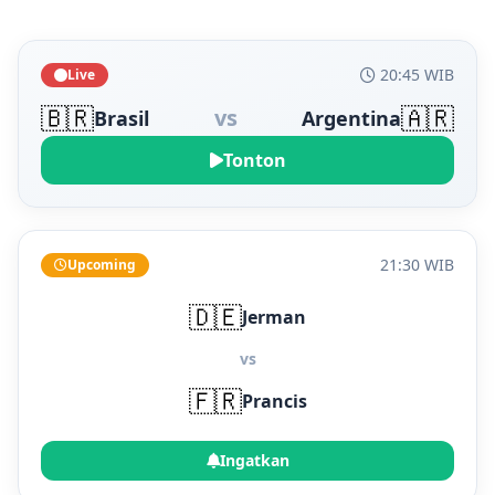
20:45 WIB
Live
🇧🇷
🇦🇷
vs
Brasil
Argentina
Tonton
21:30 WIB
Upcoming
🇩🇪
Jerman
vs
🇫🇷
Prancis
Ingatkan