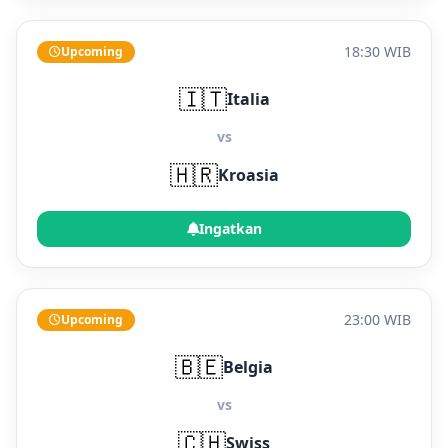
18:30 WIB
Upcoming
🇮🇹
Italia
vs
🇭🇷
Kroasia
Ingatkan
23:00 WIB
Upcoming
🇧🇪
Belgia
vs
🇨🇭
Swiss