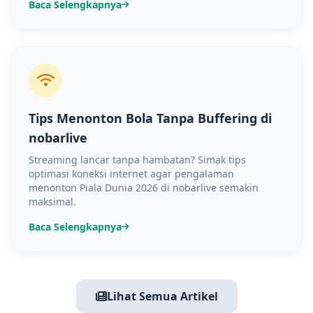
Baca Selengkapnya
Tips Menonton Bola Tanpa Buffering di
nobarlive
Streaming lancar tanpa hambatan? Simak tips
optimasi koneksi internet agar pengalaman
menonton Piala Dunia 2026 di nobarlive semakin
maksimal.
Baca Selengkapnya
Lihat Semua Artikel