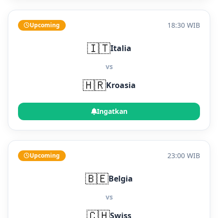
18:30 WIB
Upcoming
🇮🇹
Italia
vs
🇭🇷
Kroasia
Ingatkan
23:00 WIB
Upcoming
🇧🇪
Belgia
vs
🇨🇭
Swiss