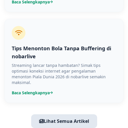
Baca Selengkapnya
Tips Menonton Bola Tanpa Buffering di
nobarlive
Streaming lancar tanpa hambatan? Simak tips
optimasi koneksi internet agar pengalaman
menonton Piala Dunia 2026 di nobarlive semakin
maksimal.
Baca Selengkapnya
Lihat Semua Artikel