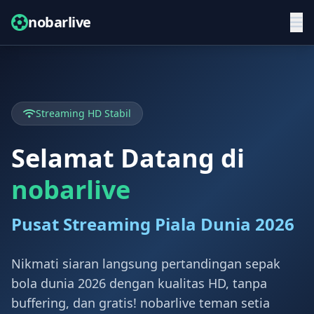
nobarlive
Streaming HD Stabil
Selamat Datang di
nobarlive
Pusat Streaming Piala Dunia 2026
Nikmati siaran langsung pertandingan sepak
bola dunia 2026 dengan kualitas HD, tanpa
buffering, dan gratis! nobarlive teman setia