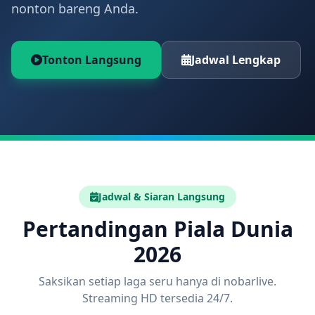
nonton bareng Anda.
Tonton Langsung
Jadwal Lengkap
Jadwal & Siaran Langsung
Pertandingan Piala Dunia
2026
Saksikan setiap laga seru hanya di nobarlive.
Streaming HD tersedia 24/7.