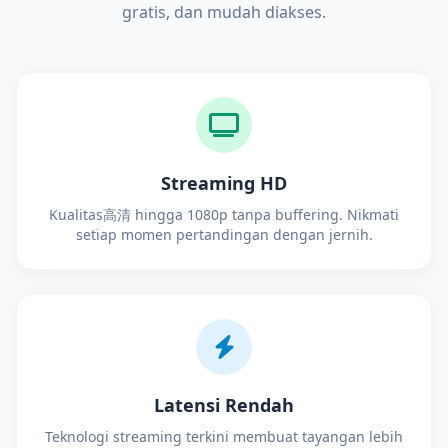
gratis, dan mudah diakses.
Streaming HD
Kualitas高清 hingga 1080p tanpa buffering. Nikmati
setiap momen pertandingan dengan jernih.
Latensi Rendah
Teknologi streaming terkini membuat tayangan lebih