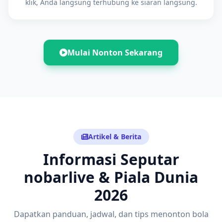
klik, Anda langsung terhubung ke siaran langsung.
Mulai Nonton Sekarang
Artikel & Berita
Informasi Seputar
nobarlive & Piala Dunia
2026
Dapatkan panduan, jadwal, dan tips menonton bola