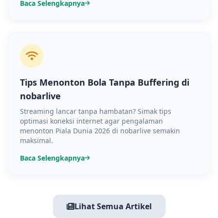
Baca Selengkapnya
Tips Menonton Bola Tanpa Buffering di
nobarlive
Streaming lancar tanpa hambatan? Simak tips
optimasi koneksi internet agar pengalaman
menonton Piala Dunia 2026 di nobarlive semakin
maksimal.
Baca Selengkapnya
Lihat Semua Artikel