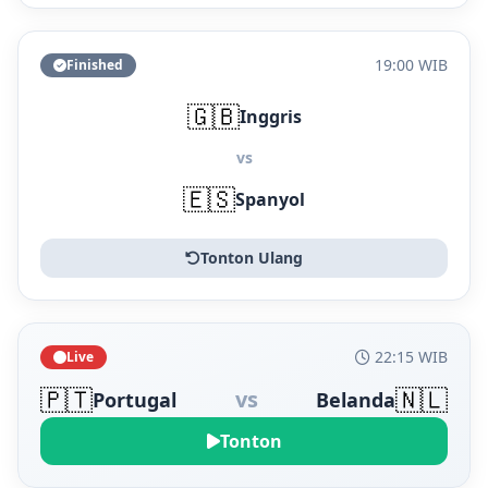
19:00 WIB
Finished
🇬🇧
Inggris
vs
🇪🇸
Spanyol
Tonton Ulang
22:15 WIB
Live
🇵🇹
🇳🇱
vs
Portugal
Belanda
Tonton