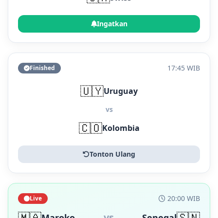
Ingatkan
17:45 WIB
Finished
🇺🇾
Uruguay
vs
🇨🇴
Kolombia
Tonton Ulang
20:00 WIB
Live
🇲🇦
🇸🇳
vs
Maroko
Senegal