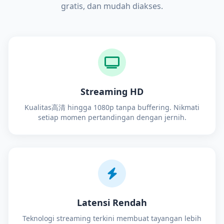
gratis, dan mudah diakses.
Streaming HD
Kualitas高清 hingga 1080p tanpa buffering. Nikmati
setiap momen pertandingan dengan jernih.
Latensi Rendah
Teknologi streaming terkini membuat tayangan lebih