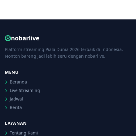
nobarlive
Platform streaming Piala Dunia 2026 terbaik di Indonesia.
Nonton bareng jadi lebih seru dengan nobarlive.
MENU
Beranda
Live Streaming
Jadwal
Berita
LAYANAN
Tentang Kami