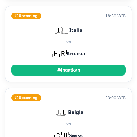
18:30 WIB
Upcoming
🇮🇹
Italia
vs
🇭🇷
Kroasia
Ingatkan
23:00 WIB
Upcoming
🇧🇪
Belgia
vs
🇨🇭
Swiss