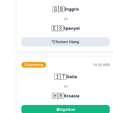
🇬🇧
Inggris
vs
🇪🇸
Spanyol
Tonton Ulang
18:30 WIB
Upcoming
🇮🇹
Italia
vs
🇭🇷
Kroasia
Ingatkan