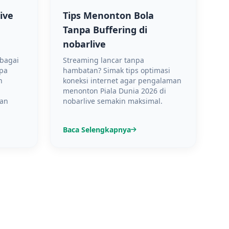
ive
Tips Menonton Bola
Tanpa Buffering di
nobarlive
rbagai
Streaming lancar tanpa
npa
hambatan? Simak tips optimasi
n
koneksi internet agar pengalaman
menonton Piala Dunia 2026 di
pan
nobarlive semakin maksimal.
Baca Selengkapnya