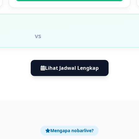
vs
Lihat Jadwal Lengkap
Mengapa nobarlive?