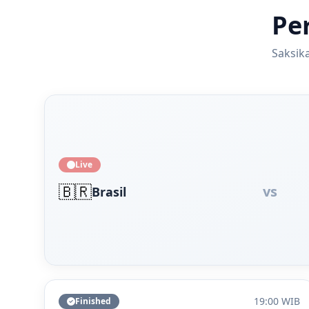
Pe
Saksika
Live
🇧🇷
vs
Brasil
19:00 WIB
Finished