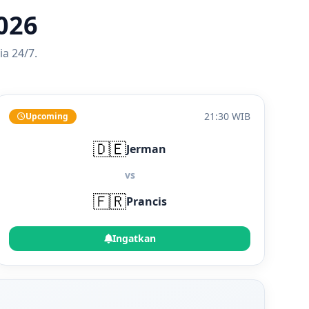
026
ia 24/7.
21:30 WIB
Upcoming
🇩🇪
Jerman
vs
🇫🇷
Prancis
Ingatkan