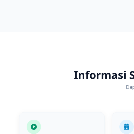
Informasi 
Dap