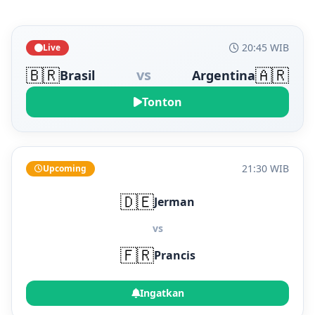
20:45 WIB
Live
🇧🇷
🇦🇷
vs
Brasil
Argentina
Tonton
21:30 WIB
Upcoming
🇩🇪
Jerman
vs
🇫🇷
Prancis
Ingatkan