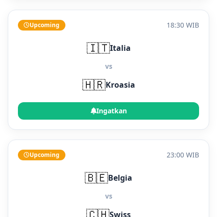
18:30 WIB
Upcoming
🇮🇹
Italia
vs
🇭🇷
Kroasia
Ingatkan
23:00 WIB
Upcoming
🇧🇪
Belgia
vs
🇨🇭
Swiss