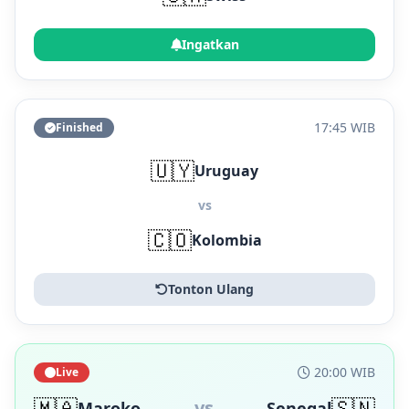
Ingatkan
17:45 WIB
Finished
🇺🇾
Uruguay
vs
🇨🇴
Kolombia
Tonton Ulang
20:00 WIB
Live
🇲🇦
🇸🇳
vs
Maroko
Senegal