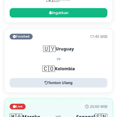
Ingatkan
17:45 WIB
Finished
🇺🇾
Uruguay
vs
🇨🇴
Kolombia
Tonton Ulang
20:00 WIB
Live
🇲🇦
🇸🇳
vs
Maroko
Senegal