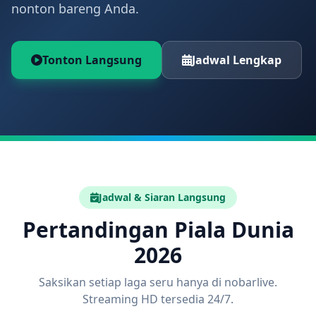
nonton bareng Anda.
Tonton Langsung
Jadwal Lengkap
Jadwal & Siaran Langsung
Pertandingan Piala Dunia
2026
Saksikan setiap laga seru hanya di nobarlive.
Streaming HD tersedia 24/7.