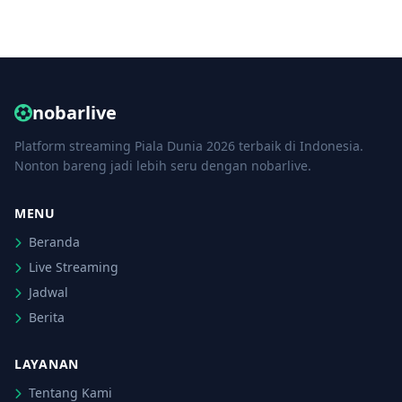
nobarlive
Platform streaming Piala Dunia 2026 terbaik di Indonesia.
Nonton bareng jadi lebih seru dengan nobarlive.
MENU
Beranda
Live Streaming
Jadwal
Berita
LAYANAN
Tentang Kami