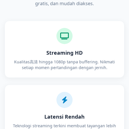
gratis, dan mudah diakses.
Streaming HD
Kualitas高清 hingga 1080p tanpa buffering. Nikmati
setiap momen pertandingan dengan jernih.
Latensi Rendah
Teknologi streaming terkini membuat tayangan lebih