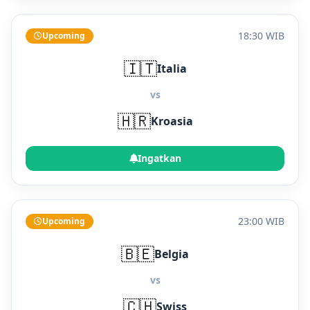
18:30 WIB
Upcoming
🇮🇹
Italia
vs
🇭🇷
Kroasia
Ingatkan
23:00 WIB
Upcoming
🇧🇪
Belgia
vs
🇨🇭
Swiss