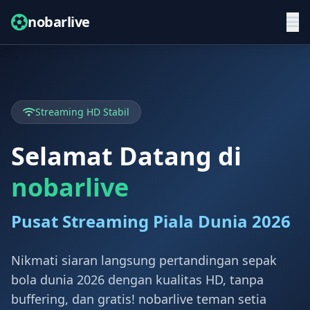
nobarlive
Streaming HD Stabil
Selamat Datang di
nobarlive
Pusat Streaming Piala Dunia 2026
Nikmati siaran langsung pertandingan sepak
bola dunia 2026 dengan kualitas HD, tanpa
buffering, dan gratis! nobarlive teman setia