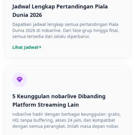
Jadwal Lengkap Pertandingan Piala
Dunia 2026
Dapatkan jadwal lengkap semua pertandingan Piala
Dunia 2026 di nobarlive. Dari fase grup hingga final,
semua tersedia dan selalu diperbarui.
Lihat Jadwal
5 Keunggulan nobarlive Dibanding
Platform Streaming Lain
nobarlive hadir dengan berbagai keunggulan: gratis,
HD, tanpa buffering, akses 24 jam, dan kompatibel
dengan semua perangkat. Inilah masa depan nobar.