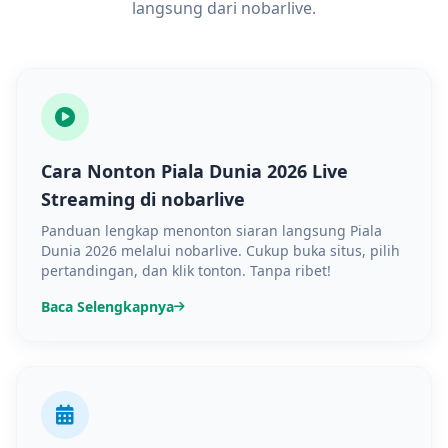
langsung dari nobarlive.
Cara Nonton Piala Dunia 2026 Live
Streaming di nobarlive
Panduan lengkap menonton siaran langsung Piala
Dunia 2026 melalui nobarlive. Cukup buka situs, pilih
pertandingan, dan klik tonton. Tanpa ribet!
Baca Selengkapnya