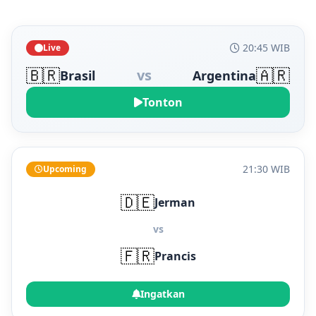
20:45 WIB
Live
🇧🇷
🇦🇷
vs
Brasil
Argentina
Tonton
21:30 WIB
Upcoming
🇩🇪
Jerman
vs
🇫🇷
Prancis
Ingatkan