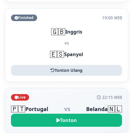
19:00 WIB
Finished
🇬🇧
Inggris
vs
🇪🇸
Spanyol
Tonton Ulang
22:15 WIB
Live
🇵🇹
🇳🇱
vs
Portugal
Belanda
Tonton