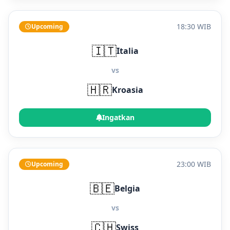
18:30 WIB
Upcoming
🇮🇹
Italia
vs
🇭🇷
Kroasia
Ingatkan
23:00 WIB
Upcoming
🇧🇪
Belgia
vs
🇨🇭
Swiss