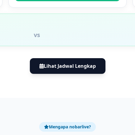
vs
Lihat Jadwal Lengkap
Mengapa nobarlive?