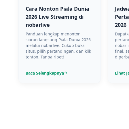
Cara Nonton Piala Dunia
Jadw
2026 Live Streaming di
Perta
nobarlive
2026
Panduan lengkap menonton
Dapatk
siaran langsung Piala Dunia 2026
pertan
melalui nobarlive. Cukup buka
nobarli
situs, pilih pertandingan, dan klik
final, 
tonton. Tanpa ribet!
diperba
Baca Selengkapnya
Lihat 