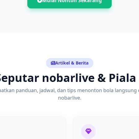
Mulai Nonton Sekarang
Artikel & Berita
Seputar nobarlive & Piala
atkan panduan, jadwal, dan tips menonton bola langsung 
nobarlive.