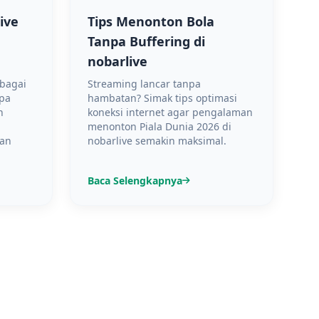
ive
Tips Menonton Bola
Tanpa Buffering di
nobarlive
rbagai
Streaming lancar tanpa
npa
hambatan? Simak tips optimasi
n
koneksi internet agar pengalaman
menonton Piala Dunia 2026 di
pan
nobarlive semakin maksimal.
Baca Selengkapnya