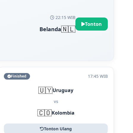
22:15 WIB
Tonton
🇳🇱
Belanda
17:45 WIB
Finished
🇺🇾
Uruguay
vs
🇨🇴
Kolombia
Tonton Ulang