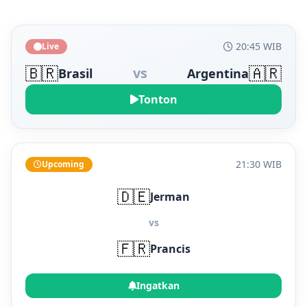
20:45 WIB
Live
🇧🇷
🇦🇷
vs
Brasil
Argentina
Tonton
21:30 WIB
Upcoming
🇩🇪
Jerman
vs
🇫🇷
Prancis
Ingatkan