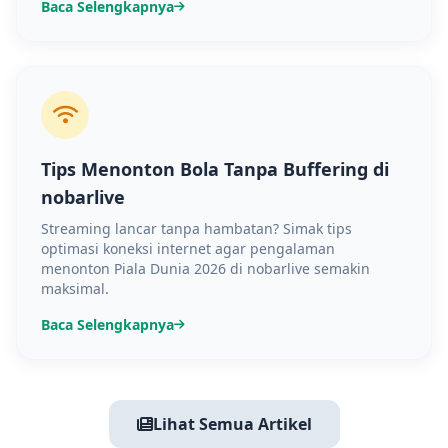
Baca Selengkapnya
Tips Menonton Bola Tanpa Buffering di
nobarlive
Streaming lancar tanpa hambatan? Simak tips
optimasi koneksi internet agar pengalaman
menonton Piala Dunia 2026 di nobarlive semakin
maksimal.
Baca Selengkapnya
Lihat Semua Artikel