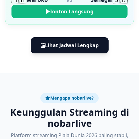
Tonton Langsung
Lihat Jadwal Lengkap
Mengapa nobarlive?
Keunggulan Streaming di
nobarlive
Platform streaming Piala Dunia 2026 paling stabil,