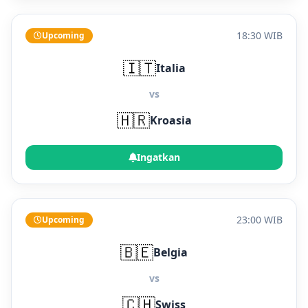
18:30 WIB
Upcoming
🇮🇹
Italia
vs
🇭🇷
Kroasia
Ingatkan
23:00 WIB
Upcoming
🇧🇪
Belgia
vs
🇨🇭
Swiss