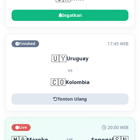
Ingatkan
17:45 WIB
Finished
🇺🇾
Uruguay
vs
🇨🇴
Kolombia
Tonton Ulang
20:00 WIB
Live
🇲🇦
🇸🇳
vs
Maroko
Senegal