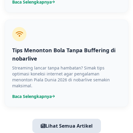
Baca Selengkapnya
Tips Menonton Bola Tanpa Buffering di
nobarlive
Streaming lancar tanpa hambatan? Simak tips
optimasi koneksi internet agar pengalaman
menonton Piala Dunia 2026 di nobarlive semakin
maksimal.
Baca Selengkapnya
Lihat Semua Artikel