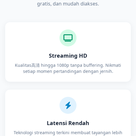
gratis, dan mudah diakses.
Streaming HD
Kualitas高清 hingga 1080p tanpa buffering. Nikmati
setiap momen pertandingan dengan jernih.
Latensi Rendah
Teknologi streaming terkini membuat tayangan lebih