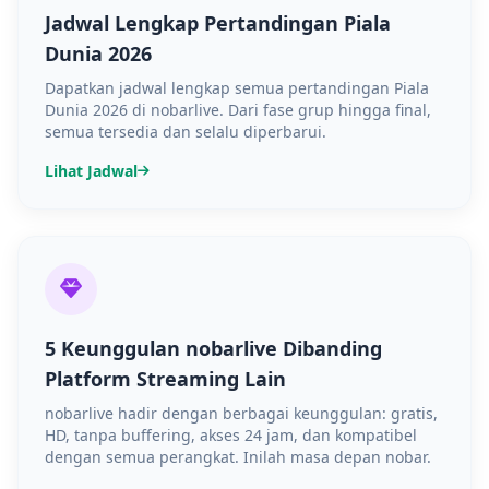
Jadwal Lengkap Pertandingan Piala
Dunia 2026
Dapatkan jadwal lengkap semua pertandingan Piala
Dunia 2026 di nobarlive. Dari fase grup hingga final,
semua tersedia dan selalu diperbarui.
Lihat Jadwal
5 Keunggulan nobarlive Dibanding
Platform Streaming Lain
nobarlive hadir dengan berbagai keunggulan: gratis,
HD, tanpa buffering, akses 24 jam, dan kompatibel
dengan semua perangkat. Inilah masa depan nobar.