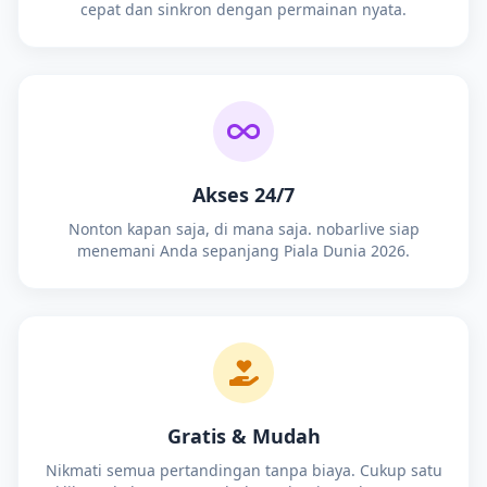
cepat dan sinkron dengan permainan nyata.
Akses 24/7
Nonton kapan saja, di mana saja. nobarlive siap
menemani Anda sepanjang Piala Dunia 2026.
Gratis & Mudah
Nikmati semua pertandingan tanpa biaya. Cukup satu