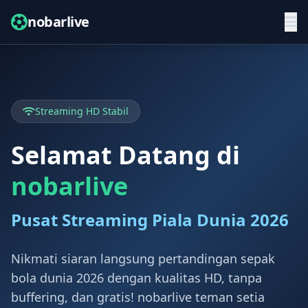
nobarlive
Streaming HD Stabil
Selamat Datang di
nobarlive
Pusat Streaming Piala Dunia 2026
Nikmati siaran langsung pertandingan sepak
bola dunia 2026 dengan kualitas HD, tanpa
buffering, dan gratis! nobarlive teman setia