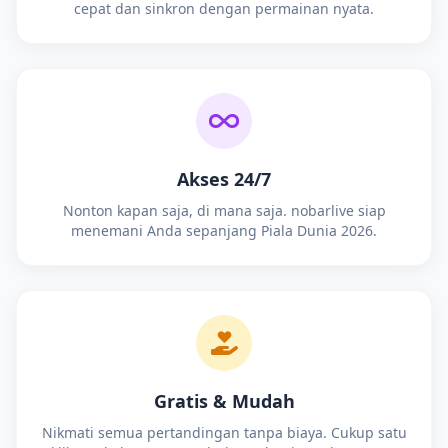
cepat dan sinkron dengan permainan nyata.
Akses 24/7
Nonton kapan saja, di mana saja. nobarlive siap
menemani Anda sepanjang Piala Dunia 2026.
Gratis & Mudah
Nikmati semua pertandingan tanpa biaya. Cukup satu