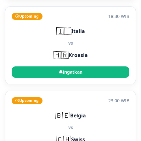
18:30 WIB
Upcoming
🇮🇹
Italia
vs
🇭🇷
Kroasia
Ingatkan
23:00 WIB
Upcoming
🇧🇪
Belgia
vs
🇨🇭
Swiss