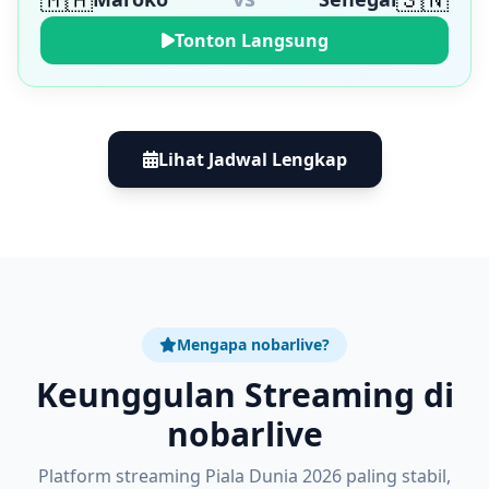
Tonton Langsung
Lihat Jadwal Lengkap
Mengapa nobarlive?
Keunggulan Streaming di
nobarlive
Platform streaming Piala Dunia 2026 paling stabil,