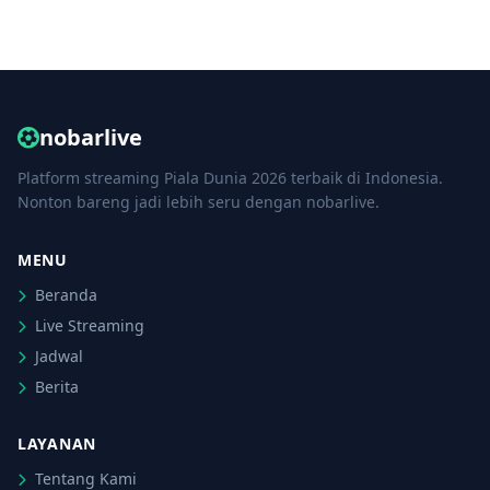
nobarlive
Platform streaming Piala Dunia 2026 terbaik di Indonesia.
Nonton bareng jadi lebih seru dengan nobarlive.
MENU
Beranda
Live Streaming
Jadwal
Berita
LAYANAN
Tentang Kami