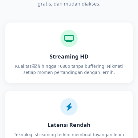
gratis, dan mudah diakses.
Streaming HD
Kualitas高清 hingga 1080p tanpa buffering. Nikmati
setiap momen pertandingan dengan jernih.
Latensi Rendah
Teknologi streaming terkini membuat tayangan lebih