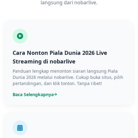
langsung dari nobarlive.
Cara Nonton Piala Dunia 2026 Live
Streaming di nobarlive
Panduan lengkap menonton siaran langsung Piala
Dunia 2026 melalui nobarlive. Cukup buka situs, pilih
pertandingan, dan klik tonton. Tanpa ribet!
Baca Selengkapnya