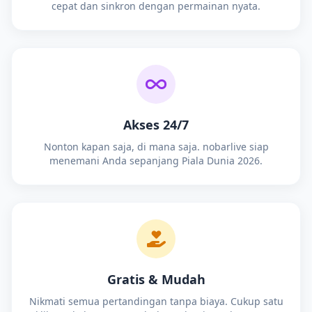
cepat dan sinkron dengan permainan nyata.
Akses 24/7
Nonton kapan saja, di mana saja. nobarlive siap
menemani Anda sepanjang Piala Dunia 2026.
Gratis & Mudah
Nikmati semua pertandingan tanpa biaya. Cukup satu