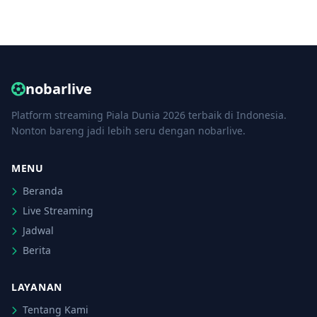
nobarlive
Platform streaming Piala Dunia 2026 terbaik di Indonesia.
Nonton bareng jadi lebih seru dengan nobarlive.
MENU
Beranda
Live Streaming
Jadwal
Berita
LAYANAN
Tentang Kami