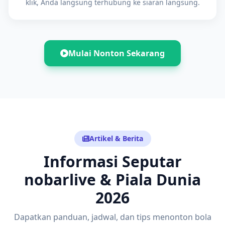
klik, Anda langsung terhubung ke siaran langsung.
Mulai Nonton Sekarang
Artikel & Berita
Informasi Seputar
nobarlive & Piala Dunia
2026
Dapatkan panduan, jadwal, dan tips menonton bola