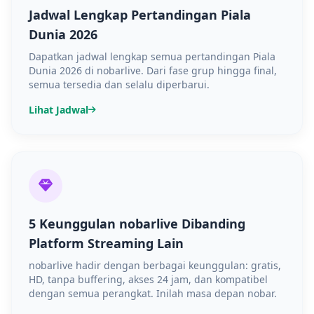
Jadwal Lengkap Pertandingan Piala
Dunia 2026
Dapatkan jadwal lengkap semua pertandingan Piala
Dunia 2026 di nobarlive. Dari fase grup hingga final,
semua tersedia dan selalu diperbarui.
Lihat Jadwal
5 Keunggulan nobarlive Dibanding
Platform Streaming Lain
nobarlive hadir dengan berbagai keunggulan: gratis,
HD, tanpa buffering, akses 24 jam, dan kompatibel
dengan semua perangkat. Inilah masa depan nobar.