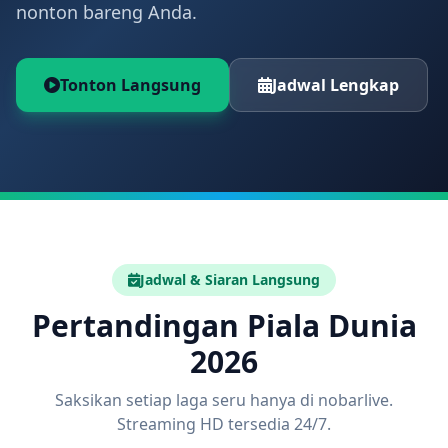
nonton bareng Anda.
Tonton Langsung
Jadwal Lengkap
Jadwal & Siaran Langsung
Pertandingan Piala Dunia
2026
Saksikan setiap laga seru hanya di nobarlive.
Streaming HD tersedia 24/7.