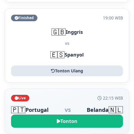
19:00 WIB
Finished
🇬🇧
Inggris
vs
🇪🇸
Spanyol
Tonton Ulang
22:15 WIB
Live
🇵🇹
🇳🇱
vs
Portugal
Belanda
Tonton