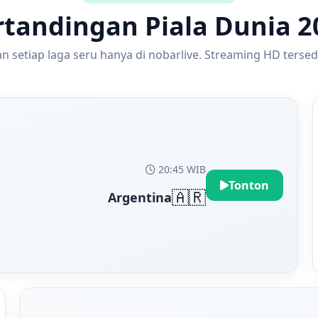
rtandingan Piala Dunia 2
n setiap laga seru hanya di nobarlive. Streaming HD tersed
20:45 WIB
Tonton
🇦🇷
Argentina