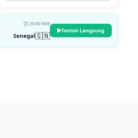
20:00 WIB
Tonton Langsung
🇸🇳
Senegal