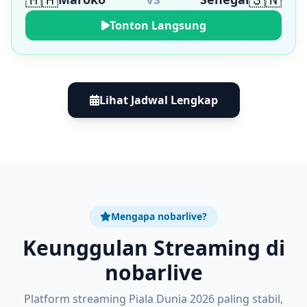
Tonton Langsung
Lihat Jadwal Lengkap
Mengapa nobarlive?
Keunggulan Streaming di
nobarlive
Platform streaming Piala Dunia 2026 paling stabil,