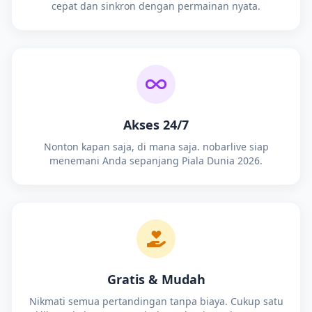
cepat dan sinkron dengan permainan nyata.
Akses 24/7
Nonton kapan saja, di mana saja. nobarlive siap
menemani Anda sepanjang Piala Dunia 2026.
Gratis & Mudah
Nikmati semua pertandingan tanpa biaya. Cukup satu