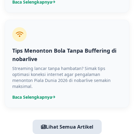
Baca Selengkapnya
Tips Menonton Bola Tanpa Buffering di
nobarlive
Streaming lancar tanpa hambatan? Simak tips
optimasi koneksi internet agar pengalaman
menonton Piala Dunia 2026 di nobarlive semakin
maksimal.
Baca Selengkapnya
Lihat Semua Artikel