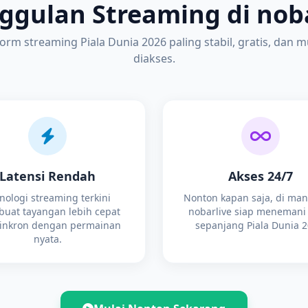
ggulan Streaming di noba
form streaming Piala Dunia 2026 paling stabil, gratis, dan 
diakses.
Latensi Rendah
Akses 24/7
nologi streaming terkini
Nonton kapan saja, di man
uat tayangan lebih cepat
nobarlive siap menemani
sinkron dengan permainan
sepanjang Piala Dunia 2
nyata.