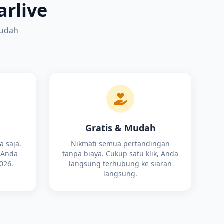
rlive
mudah
Gratis & Mudah
a saja.
Nikmati semua pertandingan
 Anda
tanpa biaya. Cukup satu klik, Anda
026.
langsung terhubung ke siaran
langsung.