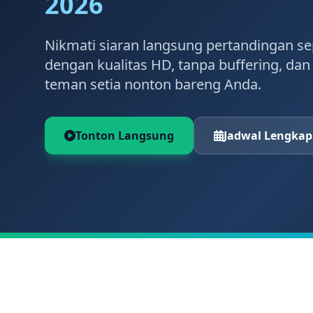
2026
Nikmati siaran langsung pertandingan se
dengan kualitas HD, tanpa buffering, dan 
teman setia nonton bareng Anda.
Tonton Langsung
Jadwal Lengkap