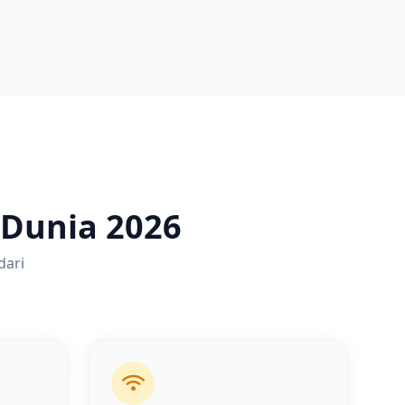
 Dunia 2026
dari