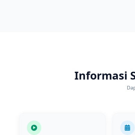
Informasi 
Dap