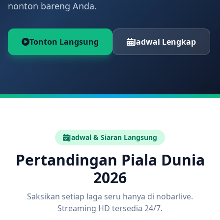
nonton bareng Anda.
Tonton Langsung
Jadwal Lengkap
Jadwal & Siaran Langsung
Pertandingan Piala Dunia
2026
Saksikan setiap laga seru hanya di nobarlive.
Streaming HD tersedia 24/7.