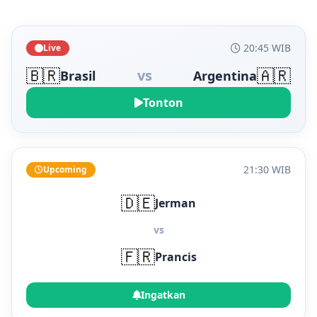
20:45 WIB
Live
🇧🇷
🇦🇷
vs
Brasil
Argentina
Tonton
21:30 WIB
Upcoming
🇩🇪
Jerman
vs
🇫🇷
Prancis
Ingatkan