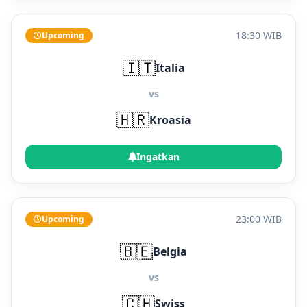
18:30 WIB
Upcoming
🇮🇹
Italia
vs
🇭🇷
Kroasia
Ingatkan
23:00 WIB
Upcoming
🇧🇪
Belgia
vs
🇨🇭
Swiss