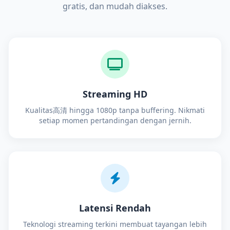
gratis, dan mudah diakses.
Streaming HD
Kualitas高清 hingga 1080p tanpa buffering. Nikmati
setiap momen pertandingan dengan jernih.
Latensi Rendah
Teknologi streaming terkini membuat tayangan lebih