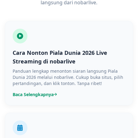
langsung dari nobarlive.
Cara Nonton Piala Dunia 2026 Live
Streaming di nobarlive
Panduan lengkap menonton siaran langsung Piala
Dunia 2026 melalui nobarlive. Cukup buka situs, pilih
pertandingan, dan klik tonton. Tanpa ribet!
Baca Selengkapnya